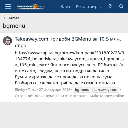
Влез
Регистрирай се
Тагове
bgmenu
Takeaway.com придоби BGMenu за 10.5 млн.
евро
https://www.capital.bg/biznes/kompanii/2018/02/23/3
134776_holandskata_takeawaycom_kupuva_bgmenu_z
a_105_mln_evro/ Явно все пак успешен БГ бизнес (а
и не само, гледам, че са и с подразделение в
Румъния) може да се продаде за не лоша сума.
Разбира се, сделката трябва да е симпатична за...
Blinky
Тема
27 Февруари 2018
bgmenu
takeaway.com
Отговори: 20
Форум:
Пари от Интернет - Make Money Online