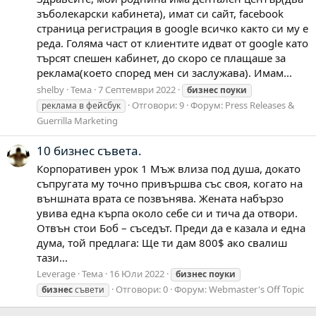
зъболекарски кабинета), имат си сайт, facebook
страница регистрация в google всичко както си му е
реда. Голяма част от клиентите идват от google като
търсят спешен кабинет, до скоро се плащаше за
реклама(което според мен си заслужава). Имам...
shelby
Тема
7 Септември 2022
бизнес
поуки
Отговори: 9
Форум:
Press Releases &
реклама в фейсбук
Guerrilla Marketing
10 бизнес съвета.
Корпоративен урок 1 Мъж влиза под душа, докато
съпругата му точно привършва със своя, когато на
външната врата се позвънява. Жената набързо
увива една кърпа около себе си и тича да отвори.
Отвън стои Боб – съседът. Преди да е казала и една
дума, той предлага: Ще ти дам 800$ ако свалиш
тази...
Leverage
Тема
16 Юли 2022
бизнес
поуки
Отговори: 0
Форум:
Webmaster's Off Topic
бизнес
съвети