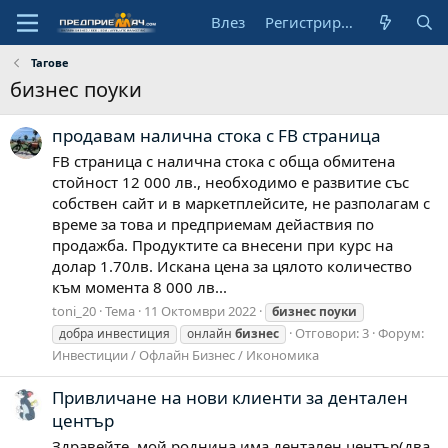
Влез
Регистрирай се
Тагове
бизнес поуки
продавам налична стока с FB страница
FB страница с налична стока с обща обмитена
стойност 12 000 лв., необходимо е развитие със
собствен сайт и в маркетплейсите, не разполагам с
време за това и предприемам дейаствия по
продажба. Продуктите са внесени при курс на
долар 1.70лв. Искана цена за цялото количество
към момента 8 000 лв...
toni_20
Тема
11 Октомври 2022
бизнес
поуки
Отговори: 3
Форум:
добра инвестиция
онлайн
бизнес
Инвестиции / Офлайн Бизнес / Икономика
Привличане на нови клиенти за дентален
център
Здравейте, мой роднина има дентален център(два