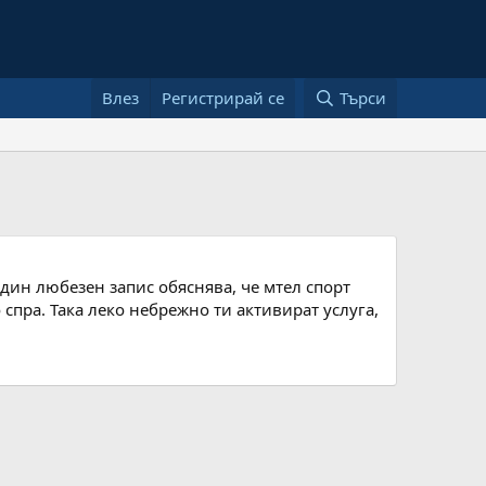
Влез
Регистрирай се
Търси
един любезен запис обяснява, че мтел спорт
о спра. Така леко небрежно ти активират услуга,