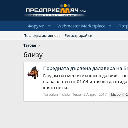
Форуми
Webmaster Marketplace
Пот
Последна активност
Регистрирай се
Тагове
близу
Поредната дървена далавера на Bl
Гледам си сметките и какво да видя - н
става платен от 01.04 и трябва да отида
която не си...
Torbalan Trolski
Тема
2 Април 2017
blizoo
б