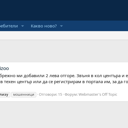
ребители
Какво ново?
izoo
ебрежно ми добавили 2 лева отгоре. Звъня в кол центъра и 
 в техен център или да се регистрирам в портала им, за да г
Отговори: 15
Форум:
Webmaster's Off Topic
лизу
мошенници