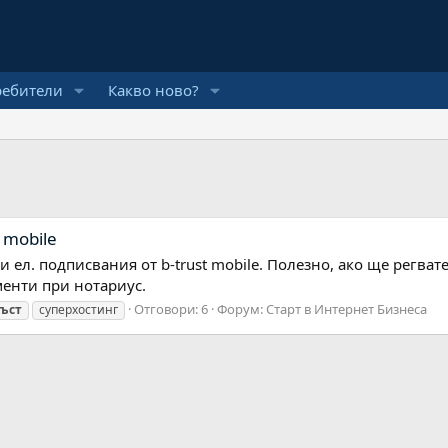
ребители
Какво ново?
 mobile
и ел. подписвания от b-trust mobile. Полезно, ако ще регват
енти при нотариус.
Отговори: 6
Форум:
Старт в Интернет Бизнеса
ъст
суперхостинг