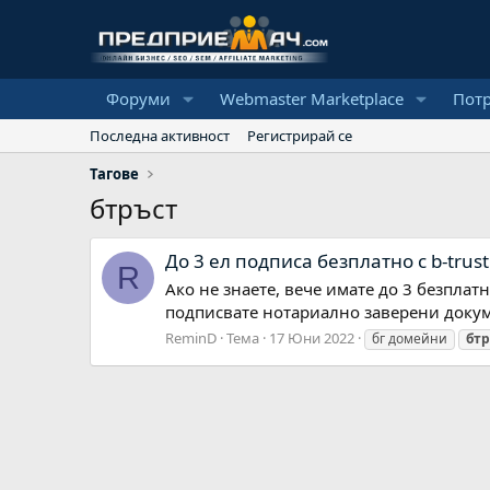
Форуми
Webmaster Marketplace
Пот
Последна активност
Регистрирай се
Тагове
бтръст
До 3 ел подписа безплатно с b-trust
R
Ако не знаете, вече имате до 3 безплатн
подписвате нотариално заверени докум
ReminD
Тема
17 Юни 2022
бг домейни
бтр