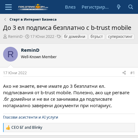
Влез
Регистрирай се
Старт в Интернет Бизнеса
До 3 ел подписа безплатно с b-trust mobile
А
Н
Т
ReminD
17 Юни 2022
бг домейни
бтръст
суперхостинг
в
а
а
т
ч
г
ReminD
R
о
а
о
Well-Known Member
р
л
в
н
е
а
17 Юни 2022
#1
д
а
Ако не знаете, вече имате до 3 безплатни ел.
т
а
подписвания от b-trust mobile. Полезно, ако ще регвате
.бг домейни и не ви се занимава да подписвате
нотариално заверени документи при нотариус.
Гласови асистенти и AI услуги
СЕО БГ
and
Blinky
Р
е