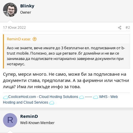
а
Blinky
к
ц
Owner
и
и
:
17 Юни 2022
#2
ReminD каза:
Ако не знаете, вече имате до 3 безплатни ел. подписвания от b-
trust mobile. Полезно, ако ще регвате .бг домейни и не ви се
занимава да подписвате нотариално заверени документи при
нотариус.
Супер, мерси много. Не само, може би за подписване на
документи става, предполагам. А за фирмени или частни
лица? Има ли някъде инфо за това.
CooliceHost.com - Cloud Hosting Solutions
------
WHS - Web
Hosting and Cloud Services
ReminD
R
Well-Known Member