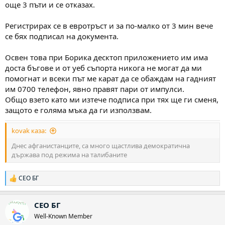
още 3 пъти и се отказах.
Регистрирах се в евротръст и за по-малко от 3 мин вече
се бях подписал на документа.
Освен това при Борика десктоп приложението им има
доста бъгове и от уеб съпорта никога не могат да ми
помогнат и всеки път ме карат да се обаждам на гадният
им 0700 телефон, явно правят пари от импулси.
Общо взето като ми изтече подписа при тях ще ги сменя,
защото е голяма мъка да ги използвам.
kovak каза:
Днес афганистанците, са много щастлива демократична
държава под режима на талибаните
СЕО БГ
Р
е
а
СЕО БГ
к
ц
Well-Known Member
и