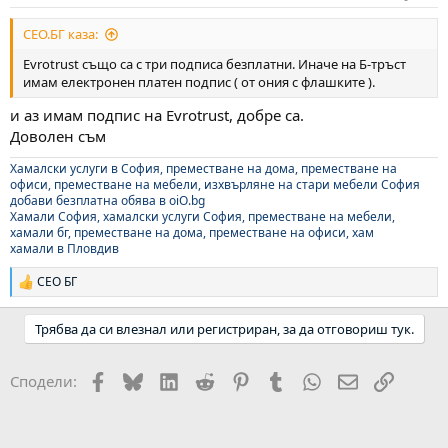
СЕО.БГ каза:
Evrotrust също са с три подписа безплатни. Иначе на Б-тръст
имам електронен платен подпис ( от ония с флашките ).
и аз имам подпис на Evrotrust, добре са.
Доволен съм
Хамалски услуги в София, преместване на дома, преместване на
офиси, преместване на мебели, изхвърляне на стари мебели София
добави безплатна обява в oiO.bg
Хамали София, хамалски услуги София, преместване на мебели,
хамали бг, преместване на дома, преместване на офиси, хам
хамали в Пловдив
СЕО БГ
Р
е
а
Трябва да си влезнал или регистриран, за да отговориш тук.
к
ц
и
Facebook
Bluesky
LinkedIn
Reddit
Pinterest
Tumblr
WhatsApp
Email
Link
Сподели:
и
: