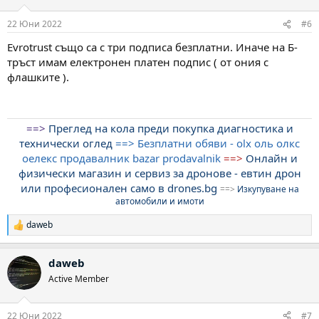
и
:
22 Юни 2022
#6
Evrotrust също са с три подписа безплатни. Иначе на Б-
тръст имам електронен платен подпис ( от ония с
флашките ).
==>
Преглед на кола преди покупка диагностика и
технически оглед
==>
Безплатни обяви - olx оль олкс
оелекс продавалник bazar prodavalnik
==>
Онлайн и
физически магазин и сервиз за дронове - евтин дрон
или професионален само в drones.bg
==>
Изкупуване на
автомобили и имоти
daweb
Р
е
а
daweb
к
ц
Active Member
и
и
:
22 Юни 2022
#7