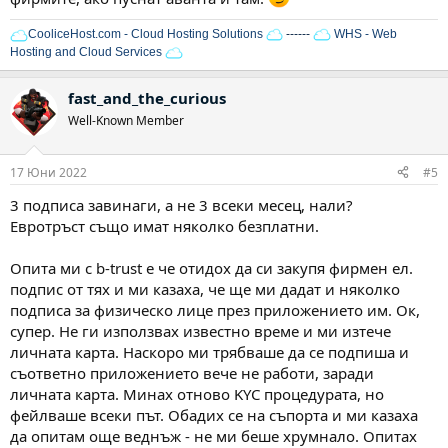
CooliceHost.com - Cloud Hosting Solutions
------
WHS - Web
Hosting and Cloud Services
fast_and_the_curious
Well-Known Member
17 Юни 2022
#5
3 подписа завинаги, а не 3 всеки месец, нали?
Евротръст също имат няколко безплатни.
Опита ми с b-trust e че отидох да си закупя фирмен ел.
подпис от тях и ми казаха, че ще ми дадат и няколко
подписа за физическо лице през приложението им. Ок,
супер. Не ги използвах известно време и ми изтече
личната карта. Наскоро ми трябваше да се подпиша и
съответно приложението вече не работи, заради
личната карта. Минах отново KYC процедурата, но
фейлваше всеки път. Обадих се на съпорта и ми казаха
да опитам още веднъж - не ми беше хрумнало. Опитах