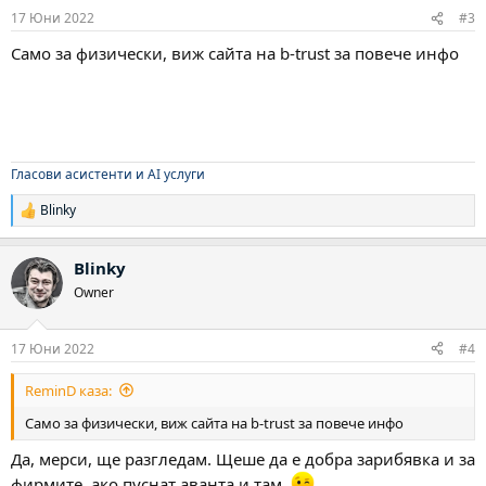
17 Юни 2022
#3
Само за физически, виж сайта на b-trust за повече инфо
Гласови асистенти и AI услуги
Blinky
Р
е
а
Blinky
к
ц
Owner
и
и
:
17 Юни 2022
#4
ReminD каза:
Само за физически, виж сайта на b-trust за повече инфо
Да, мерси, ще разгледам. Щеше да е добра зарибявка и за
фирмите, ако пуснат аванта и там.