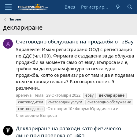
Влез
Регистрирай се
Тагове
деклариране
Счетоводно обслужване на продажби от eBay
A
Здравейте! Имам регистрирано ООД с регистрация
по ДДС (чл.100). Фирмата е създадена за да облужва
продажби за момента само от eBay. Въпроса ми е,
трябва ли да издавам фактура за всяка една
продажба, която се реализира от там и да я подавам
към счетоводителката? Разговарях поне с 5
различни...
apeneva
Тема
29 Октомври 2022
ebay
деклариране
счетоводител
счетоводни услуги
счетоводно обслужване
Отговори: 10
Форум:
Юридически и
счетоводство
Счетоводни Въпроси
Деклариране на разходи като физическо
лице при проверка от н@п