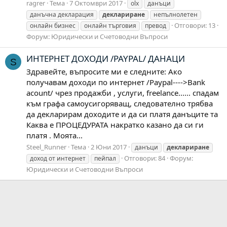
ragrer
Тема
7 Октомври 2017
olx
данъци
данъчна декларация
деклариране
непълнолетен
Отговори: 13
онлайн бизнес
онлайн търговия
превод
Форум:
Юридически и Счетоводни Въпроси
ИНТЕРНЕТ ДОХОДИ /PAYPAL/ ДАНАЦИ
S
Здравейте, въпросите ми е следните: Ако
получавам доходи по интернет /Paypal---->Bank
acount/ чрез продажби , услуги, freelance...... спадам
към графа самоусигоряващ, следователно трябва
да декларирам доходите и да си платя данъците та
Каква е ПРОЦЕДУРАТА накратко казано да си ги
платя . Моята...
Steel_Runner
Тема
2 Юни 2017
данъци
деклариране
Отговори: 84
Форум:
доход от интернет
пейпал
Юридически и Счетоводни Въпроси