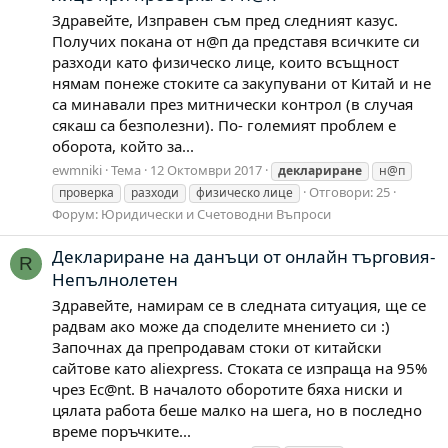
Здравейте, Изправен съм пред следният казус.
Получих покана от н@п да представя всичките си
разходи като физическо лице, които всъщност
нямам понеже стоките са закупувани от Китай и не
са минавали през митнически контрол (в случая
сякаш са безполезни). По- големият проблем е
оборота, който за...
ewmniki
Тема
12 Октомври 2017
деклариране
н@п
Отговори: 25
проверка
разходи
физическо лице
Форум:
Юридически и Счетоводни Въпроси
Деклариране на данъци от онлайн търговия-
R
Непълнолетен
Здравейте, намирам се в следната ситуация, ще се
радвам ако може да споделите мнението си :)
Започнах да препродавам стоки от китайски
сайтове като aliexpress. Стоката се изпраща на 95%
чрез Ec@nt. В началото оборотите бяха ниски и
цялата работа беше малко на шега, но в последно
време поръчките...