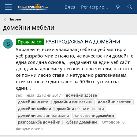
Влез
Регистрирай се
Тагове
домейни мебели
РАЗПРОДАЖБА НА ДОМЕЙНИ
Продава се:
S
Здравейте, всеки уважаващ себе си уеб мастър и
уеб разработчик е наясно, че качествения домейн е
една солидна основа, фундамент за един уеб сайт
да вдъхва доверие у неговите посетители, а когато
се помни лесно става и натурално разпознаваем,
всичко това е един ключ за 50 % от успеха на
един...
seo
Тема
22 Юни 2017
домейни
здраве
домейни
имоти
домейни
климатици
домейни
лаптопи
домейни
мебели
домейни
обяви и оферти
домейни
онлайн магазини
качествени
домейни
Отговори: 0
разпродажба
домейни
хубави
домейни
Форум:
Архив