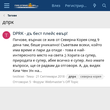
Влез
Регистрирай се
Тагове
дпрк
DPRK - дъ бест плейс евър!
T
Пичове, върнах се жив от Северна Корея след 9
дена там, беше уникално! Съветвам всеки, който
има време и пари да отиде - това е най-
интересното място на света ;) Хората са супер,
природата е супер, абее всичко е супер. Ако имате
въпроси, ще се радвам да отговоря. A, да, видях
Ким Чен Ун на...
testkiwi
Тема
21 Септември 2018
дпрк
северна корея
Отговори: 5
Форум:
Webmaster's Off Topic