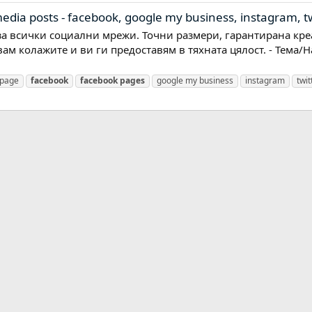
dia posts - facebook, google my business, instagram, twi
а всички социални мрежи. Точни размери, гарантирана креа
 колажите и ви ги предоставям в тяхната цялост. - Тема/На
 page
facebook
facebook
pages
google my business
instagram
twit