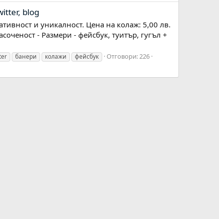
tter, blog
тивност и уникалност. Цена на колаж: 5,00 лв.
соченост - Размери - фейсбук, туитър, гугъл +
Отговори: 226
ter
банери
колажи
фейсбук