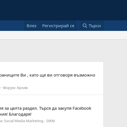
Влез
Регистрирай се
Търси
раниците Ви , като ще ви отговоря възможно
0
Форум:
Архив
 за целта раздел. Търся да закупя Facebook
ия! Благодаря!
м:
Social Media Marketing - SMM