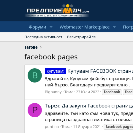
Форуми
Webmaster Marketplace
Пот
Последна активност
Регистрирай се
Тагове
facebook pages
Купувам FACEBOOK стран
Купувам:
B
Здравейте, Купувам фейсбук страници.
най-бързо. Благодаря предварително .
Bignanny
Тема
23 Юли 2022
facebook
face
Търся: Да закупя Facebook страниц
P
Здравейте, Тъй като съм нова тук, пред
страница на здравна тематика с голям
puntina
Тема
11 Януари 2021
facebook
page