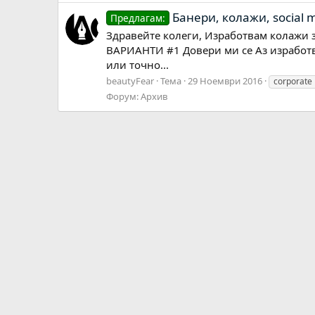
Банери, колажи, social me
Предлагам:
Здравейте колеги, Изработвам колажи з
ВАРИАНТИ #1 Довери ми се Аз изработвам
или точно...
beautyFear
Тема
29 Ноември 2016
corporate
Форум:
Архив