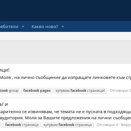
ребители
Какво ново?
ици!
 Моля , на лично съобщение да изпращате линковете към ст
Отговори: 
book
group
facebook
pages
купувам
facebook
страници!
а/ и
варително се извинявам, че темата не е пусната в подходящия
а аудитория. Моля за Вашите предложения на лични съобщен
Отговори: 6
Фору
s
facebook
страница
купувам
facebook
страница