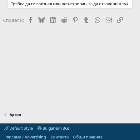
Трябва да си влезнал или регистриран, за да отговориш тук.
Facebook
Bluesky
LinkedIn
Reddit
Pinterest
Tumblr
WhatsApp
Email
Link
Сподели:
Архив
Default Style
Bulgarian (BG)
Реклама / Advertising
Контакти
Общи правила