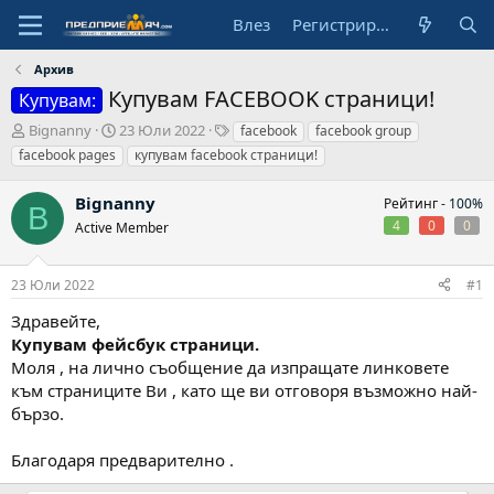
Влез
Регистрирай се
Архив
Купувам FACEBOOK страници!
Купувам:
А
Н
Т
Bignanny
23 Юли 2022
facebook
facebook group
в
а
а
facebook pages
купувам facebook страници!
т
ч
г
о
а
о
Bignanny
Рейтинг -
100%
р
л
в
B
4
0
0
Active Member
н
е
а
д
23 Юли 2022
#1
а
т
Здравейте,
а
Купувам фейсбук страници.
Моля , на лично съобщение да изпращате линковете
към страниците Ви , като ще ви отговоря възможно най-
бързо.
Благодаря предварително .