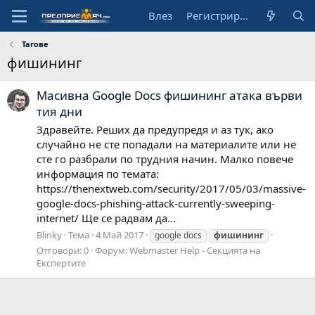
Влез
Регистрирай се
Тагове
фишининг
Масивна Google Docs фишининг атака върви
тия дни
Здравейте. Реших да предупредя и аз тук, ако
случайно не сте попадали на материалите или не
сте го разбрали по трудния начин. Малко повече
информация по темата:
https://thenextweb.com/security/2017/05/03/massive-
google-docs-phishing-attack-currently-sweeping-
internet/ Ще се радвам да...
Blinky
Тема
4 Май 2017
google docs
фишининг
Отговори: 0
Форум:
Webmaster Help - Секцията на
Експертите