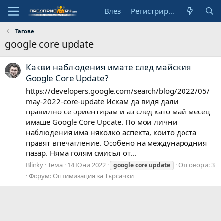
Влез
Регистрирай се
Тагове
google core update
Какви наблюдения имате след майския
Google Core Update?
https://developers.google.com/search/blog/2022/05/
may-2022-core-update Искам да видя дали
правилно се ориентирам и аз след като май месец
имаше Google Core Update. По мои лични
наблюдения има няколко аспекта, които доста
правят впечатление. Особено на международния
пазар. Няма голям смисъл от...
Blinky
Тема
14 Юни 2022
Отговори: 3
google
core
update
Форум:
Оптимизация за Търсачки