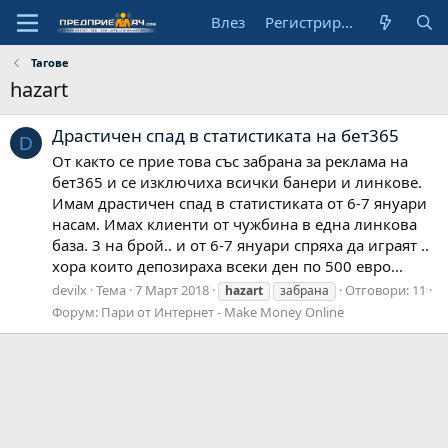
Влез
Регистрирай се
Тагове
hazart
Драстичен спад в статистиката на бет365
D
От както се прие това със забрана за реклама на
бет365 и се изключиха всички банери и линкове.
Имам драстичен спад в статистиката от 6-7 януари
насам. Имах клиенти от чужбина в една линкова
база. 3 на брой.. и от 6-7 януари спряха да играят ..
хора които депозираха всеки ден по 500 евро...
devilx
Тема
7 Март 2018
Отговори: 11
hazart
забрана
Форум:
Пари от Интернет - Make Money Online