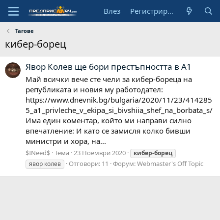
Влез
Регистрирай се
Тагове
кибер-борец
Явор Колев ще бори престъпността в А1
Май всички вече сте чели за кибер-бореца на
републиката и новия му работодател:
https://www.dnevnik.bg/bulgaria/2020/11/23/414285
5_a1_privleche_v_ekipa_si_bivshiia_shef_na_borbata_s/
Има един коментар, който ми направи силно
впечатление: И като се замисля колко бивши
министри и хора, на...
$INeed$
Тема
23 Ноември 2020
кибер-борец
Отговори: 11
Форум:
Webmaster's Off Topic
явор колев