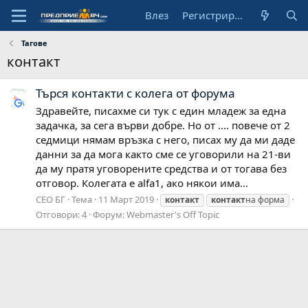
Влез
Регистрирай се
Тагове
контакт
Търся контакти с колега от форума
Здравейте, писахме си тук с един младеж за една
задачка, за сега върви добре. Но от .... повече от 2
седмици нямам връзка с него, писах му да ми даде
данни за да мога както сме се уговорили на 21-ви
да му пратя уговорените средства и от тогава без
отговор. Колегата е alfa1, ако някои има...
СЕО БГ
Тема
11 Март 2019
контакт
контакт
на форма
Отговори: 4
Форум:
Webmaster's Off Topic