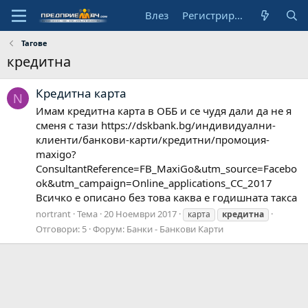
Влез
Регистрирай се
Тагове
кредитна
Кредитна карта
N
Имам кредитна карта в ОББ и се чудя дали да не я
сменя с тази https://dskbank.bg/индивидуални-
клиенти/банкови-карти/кредитни/промоция-
maxigo?
ConsultantReference=FB_MaxiGo&utm_source=Facebo
ok&utm_campaign=Online_applications_CC_2017
Всичко е описано без това каква е годишната такса
nortrant
Тема
20 Ноември 2017
карта
кредитна
Отговори: 5
Форум:
Банки - Банкови Карти