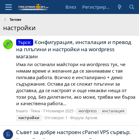
Влез
Регистрирай се
Тагове
настройки
Конфигурация, инсталация и превод
Търся:
на плъгини и настройки на wordpress
магазин
Има ли останали майстори на wordpress тук, че
нямам време и желание да се занимавам с тая
пипкава работа. Всичко е инсталирано + демо
съдържание. Остава да се сложат плъгини за
доставка, да се настроят и още някакви неща от
този род. Без дилетанти, ако може, трябва ми бърза
и качествена работа...
biaaro
Тема
7 Ноември 2025
wordpress
инсталация
Отговори: 1
Форум:
Архив
настройки
Съвет за добре настроен cPanel VPS сървър.
Б