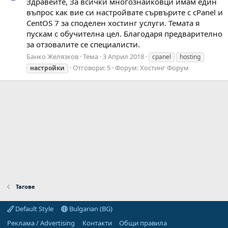
Здравейте, За всички многознайковци имам един
въпрос как вие си настройвате сървърите с cPanel и
CentOS 7 за споделен хостинг услуги. Темата я
пускам с обучителна цел. Благодаря предварително
за отзовалите се специалисти.
Банко Желязков
Тема
3 Април 2018
cpanel
hosting
Отговори: 5
Форум:
Хостинг Форум
настройки
Тагове
Default Style
Bulgarian (BG)
Реклама / Advertising
Контакти
Общи правила