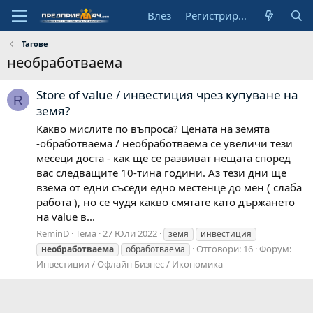
Влез
Регистрирай се
Тагове
необработваема
Store of value / инвестиция чрез купуване на
R
земя?
Какво мислите по въпроса? Цената на земята
-обработваема / необработваема се увеличи тези
месеци доста - как ще се развиват нещата според
вас следващите 10-тина години. Аз тези дни ще
взема от едни съседи едно местенце до мен ( слаба
работа ), но се чудя какво смятате като държането
на value в...
ReminD
Тема
27 Юли 2022
земя
инвестиция
Отговори: 16
Форум:
необработваема
обработваема
Инвестиции / Офлайн Бизнес / Икономика