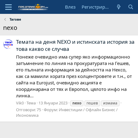
Влез
Регистрирай се
Тагове
nexo
Темата на деня NEXO и истинската история за
това какво се случва
Понеже очевидно има супер яко информационно
затъмнение по линия на прокуратурата на Гешев,
ето пълната информация за дейността на Нексо,
как са мамили хората през колцентровете и т.н., от
сайта на Eurojust, очевидно акцията е
координарана от тях и Европол, цялото инфо на
линка...
Vik0
Тема
13 Януари 2023
nexo
гешев
измама
Отговори: 75
Форум:
Инвестиции / Офлайн Бизнес /
Икономика