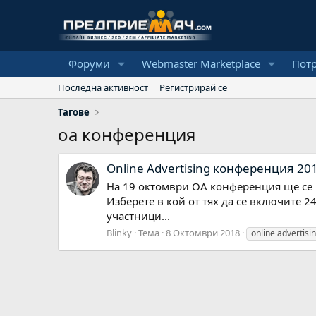
Форуми
Webmaster Marketplace
Пот
Последна активност
Регистрирай се
Тагове
оа конференция
Online Advertising конференция 20
На 19 октомври ОА конференция ще се пр
Изберете в кой от тях да се включите 2
участници...
Blinky
Тема
8 Октомври 2018
online advertisi