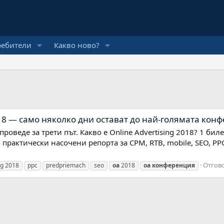
ребители
Какво ново?
18 — само няколко дни остават до най-голямата кон
оведе за трети път. Какво е Online Advertising 2018? 1 бил
4 практически насочени репорта за CPM, RTB, mobile, SEO, P
Отгово
ng 2018
ppc
predpriemach
seo
оа
2018
оа
конференция