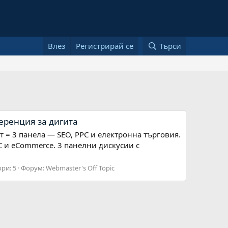
Влез
Регистрирай се
Търси
ференция за дигита
ет = 3 панела — SEO, PPC и електронна търговия.
PC и eCommerce. 3 панелни дискусии с
ри: 5
Форум:
Webmaster's Off Topic