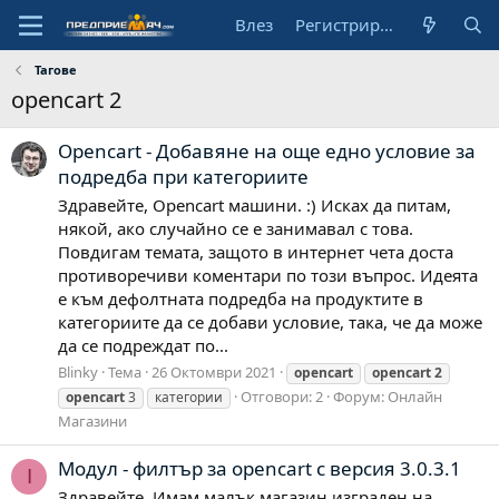
Влез
Регистрирай се
Тагове
opencart 2
Opencart - Добавяне на още едно условие за
подредба при категориите
Здравейте, Opencart машини. :) Исках да питам,
някой, ако случайно се е занимавал с това.
Повдигам темата, защото в интернет чета доста
противоречиви коментари по този въпрос. Идеята
е към дефолтната подредба на продуктите в
категориите да се добави условие, така, че да може
да се подреждат по...
Blinky
Тема
26 Октомври 2021
opencart
opencart
2
Отговори: 2
Форум:
Онлайн
opencart
3
категории
Магазини
Модул - филтър за opencart с версия 3.0.3.1
I
Здравейте, Имам малък магазин изграден на