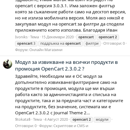
opencart с версия 3.0.3.1. Има заложен филтър
която за съжаление работи само на десктоп версия,
но не излиза мобилната версия. Моля ако някой е
закупувал модул на opencart за филтри да сподели
приложението което използва. Благодаря Иван
Ivoniks
Тема
15 Декември 2020
opencart
opencart
2
Отговори: 0
opencart
3
поддръжка на
opencart
филтри
Форум:
Онлайн Магазини
Модул за извикване на всички продукти в
промоция OpenCart 2.3.0.2 ?
Здравейте, Необходим ми е OC модул за
допълнително извикване/филтриране само на
продуктите в промоция, модула ще ми върши
работа както за адмнинистацията и списъка на
продуктите, така и за предната част и категориите
на продуктите, без значение, системата ми е
OpenCart 2.3.0.2 с Journal Theme 2...
$tokata$
Тема
4 Август 2020
opencart
2
модули
Отговори: 0
Форум:
Скриптове и CMS-и