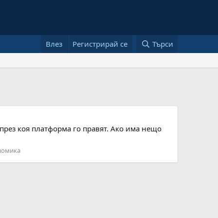
Влез
Регистрирай се
Търси
е през коя платформа го правят. Ако има нещо
номика