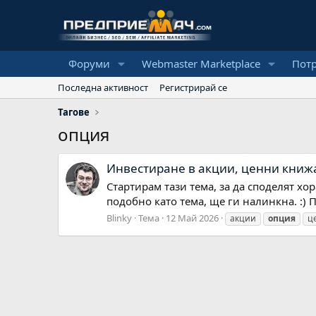
Форуми
Webmaster Marketplace
Пот
Последна активност
Регистрирай се
Тагове
опция
Инвестиране в акции, ценни книжа,
Стартирам тази тема, за да споделят хо
подобно като тема, ще ги налинкна. :) П
Blinky
Тема
12 Май 2026
акции
опция
ц