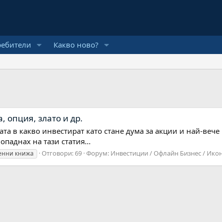
ребители
Какво ново?
 опция, злато и др.
рата в какво инвестират като стане дума за акции и най-веч
опаднах на тази статия...
Отговори: 69
Форум:
Инвестиции / Офлайн Бизнес / Ико
енни книжа