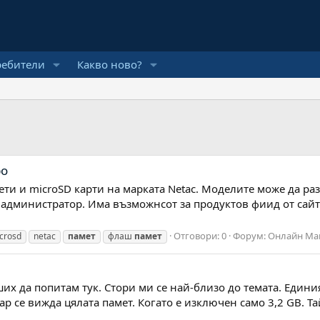
ребители
Какво ново?
ро
и и microSD карти на марката Netac. Моделите може да разг
 администратор. Има възможнсот за продуктов фиид от сайта
Отговори: 0
Форум:
Онлайн Ма
crosd
netac
памет
флаш
памет
их да попитам тук. Стори ми се най-близо до темата. Едини
 се вижда цялата памет. Когато е изключен само 3,2 GB. Та