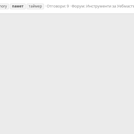
Отговори: 9
Форум:
Инструменти за Уебмастъ
ory
памет
таймер