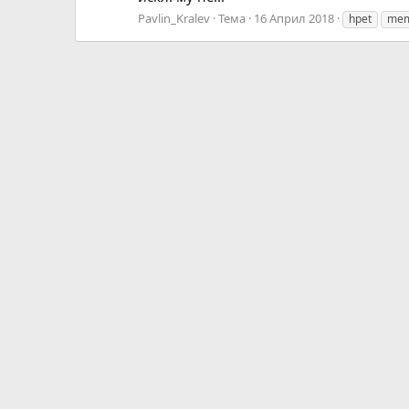
Pavlin_Kralev
Тема
16 Април 2018
hpet
mem