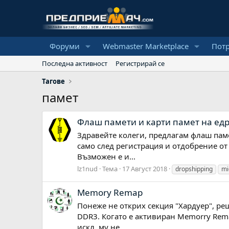
Форуми
Webmaster Marketplace
Пот
Последна активност
Регистрирай се
Тагове
памет
Флаш памети и карти памет на ед
Здравейте колеги, предлагам флаш памет
само след регистрация и отдобрение от
Възможен е и...
lz1nud
Тема
17 Август 2018
dropshipping
mi
Memory Remap
Понеже не открих секция "Хардуер", реш
DDR3. Когато е активиран Memorry Remap
искл. му не...