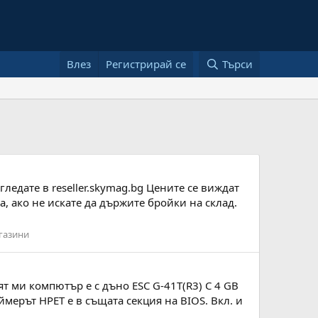
Влез
Регистрирай се
Търси
ледате в reseller.skymag.bg Цените се виждат
, ако не искате да държите бройки на склад.
газини
ят ми компютър е с дъно ESC G-41T(R3) С 4 GB
ймерът HPET е в същата секция на BIOS. Вкл. и