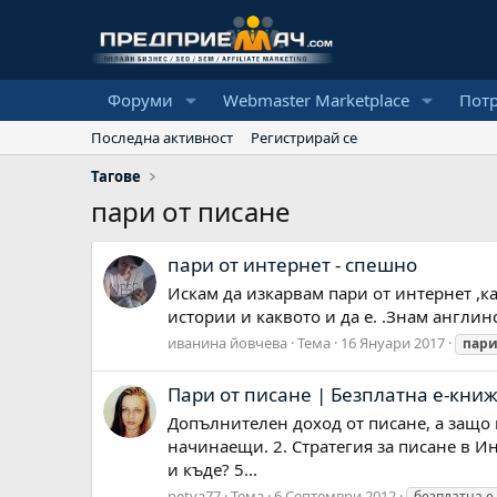
Форуми
Webmaster Marketplace
Пот
Последна активност
Регистрирай се
Тагове
пари от писане
пари от интернет - спешно
Искам да изкарвам пари от интернет ,
истории и каквото и да е. .Знам англи
иванина йовчева
Тема
16 Януари 2017
пар
Пари от писане | Безплатна е-кни
Допълнителен доход от писане, а защо 
начинаещи. 2. Стратегия за писане в Ин
и къде? 5...
petya77
Тема
6 Септември 2012
безплатна е