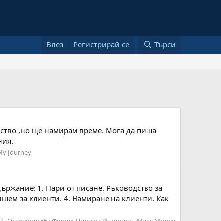
Влез
Регистрирай се
Търси
нство ,но ще намирам време. Мога да пиша
ния.
My Journey
ържание: 1. Пари от писане. Ръководство за
пишем за клиенти. 4. Намиране на клиенти. Как
Отговори: 56
Форум:
Пари от Интернет - Make Money