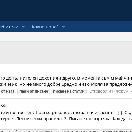
ребители
Какво ново?
като допълнителен дохот или друго. В момента съм м майчи
нски език ,но не много добре.Средно ниво.Моля за предложе
Отговори: 41
Форум:
и
от
нета
пари
от
писане
писане
на статии
жка
не и постоянен? Кратко ръководство за начинаещи ↓↓↓ Съд
тернет. Технически правила. 3. Писане по поръчка. Как да 
-книга
безплатно ръководство
допълнителен доход
пари
от
писане