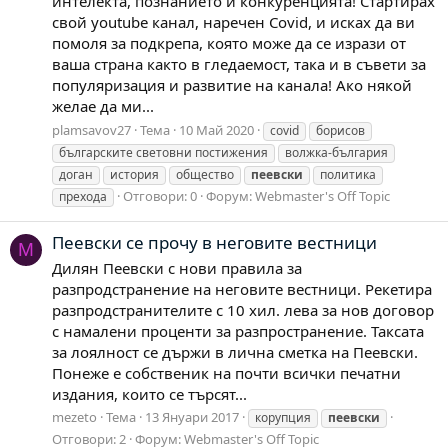
интелекта, познанието и конкуренцията! Стартирах
свой youtube канал, наречен Covid, и исках да ви
помоля за подкрепа, която може да се изрази от
ваша страна както в гледаемост, така и в съвети за
популяризация и развитие на канала! Ако някой
желае да ми...
plamsavov27
Тема
10 Май 2020
covid
борисов
българските световни постижения
волжка-българия
доган
история
общество
пеевски
политика
Отговори: 0
Форум:
Webmaster's Off Topic
прехода
Пеевски се прочу в неговите вестници
M
Дилян Пеевски с нови правила за
разпродстранение на неговите вестници. Рекетира
разпродстранителите с 10 хил. лева за нов договор
с намалени проценти за разпространение. Таксата
за лоялност се държи в лична сметка на Пеевски.
Понеже е собственик на почти всички печатни
издания, които се търсят...
mezeto
Тема
13 Януари 2017
корупция
пеевски
Отговори: 2
Форум:
Webmaster's Off Topic