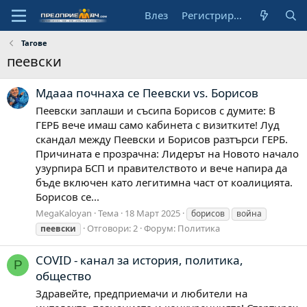
Влез
Регистрирай се
Тагове
пеевски
Мдааа почнаха се Пеевски vs. Борисов
Пеевски заплаши и съсипа Борисов с думите: В
ГЕРБ вече имаш само кабинета с визитките! Луд
скандал между Пеевски и Борисов разтърси ГЕРБ.
Причината е прозрачна: Лидерът на Новото начало
узурпира БСП и правителството и вече напира да
бъде включен като легитимна част от коалицията.
Борисов се...
MegaKaloyan
Тема
18 Март 2025
борисов
война
Отговори: 2
Форум:
Политика
пеевски
COVID - канал за история, политика,
P
общество
Здравейте, предприемачи и любители на