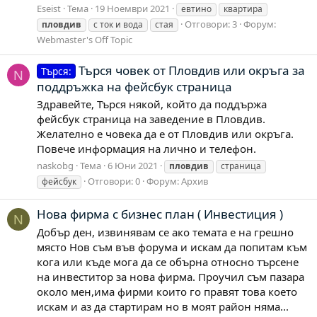
Eseist
Тема
19 Ноември 2021
евтино
квартира
Отговори: 3
Форум:
пловдив
с ток и вода
стая
Webmaster's Off Topic
Търся човек от Пловдив или окръга за
Търся:
N
поддръжка на фейсбук страница
Здравейте, Търся някой, който да поддържа
фейсбук страница на заведение в Пловдив.
Желателно е човека да е от Пловдив или окръга.
Повече информация на лично и телефон.
naskobg
Тема
6 Юни 2021
пловдив
страница
Отговори: 0
Форум:
Архив
фейсбук
Нова фирма с бизнес план ( Инвестиция )
N
Добър ден, извинявам се ако темата е на грешно
място Нов съм във форума и искам да попитам към
кога или къде мога да се обърна относно търсене
на инвеститор за нова фирма. Проучил съм пазара
около мен,има фирми които го правят това което
искам и аз да стартирам но в моят район няма...