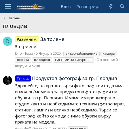
Влез
Регистрирай се
Тагове
пловдив
За триене
Разменям:
D
За триене
Difo
Тема
5 Януари 2025
видеонаблюдение
камери
Отговори: 0
охрана
пловдив
системи за сигурност
Форум:
Архив
Продуктов фотограф за гр. Пловдив
Търся:
Здравейте, на кратко търся фотограф които да има
и модел (момиче) за продуктова фотография на
обувки за гр. Пловдив. Имаме импровизирано
студио както и необходимите техники (фотоапарат,
стативи, лампи) и всичко необходимо. Търси се
фотограф който само да снима обувки върху
краката на модела...
deepdoff
Тема
9 Юни 2023
пловдив