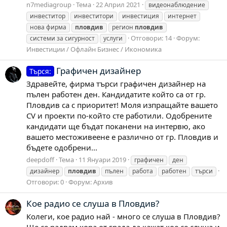
n7mediagroup
Тема
22 Април 2021
видеонаблюдение
инвеститор
инвеститори
инвестиция
интернет
нова фирма
пловдив
регион
пловдив
Отговори: 14
Форум:
системи за сигурност
услуги
Инвестиции / Офлайн Бизнес / Икономика
Графичен дизайнер
Търся:
Здравейте, фирма търси графичен дизайнер на
пълен работен ден. Кандидатите който са от гр.
Пловдив са с приоритет! Моля изпращайте вашето
CV и проекти по-който сте работили. Одобрените
кандидати ще бъдат поканени на интервю, ако
вашето местоживеене е различно от гр. Пловдив и
бъдете одобрени...
deepdoff
Тема
11 Януари 2019
графичен
ден
дизайнер
пловдив
пълен
работа
работен
търси
Отговори: 0
Форум:
Архив
Кое радио се слуша в Пловдив?
Колеги, кое радио най - много се слуша в Пловдив?
Ще се радвам хора от града да кажат кое се слуша и