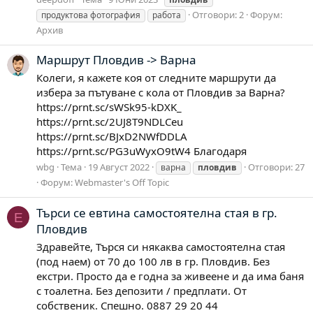
Отговори: 2
Форум:
продуктова фотография
работа
Архив
Маршрут Пловдив -> Варна
Колеги, я кажете коя от следните маршрути да
избера за пътуване с кола от Пловдив за Варна?
https://prnt.sc/sWSk95-kDXK_
https://prnt.sc/2UJ8T9NDLCeu
https://prnt.sc/BJxD2NWfDDLA
https://prnt.sc/PG3uWyxO9tW4 Благодаря
wbg
Тема
19 Август 2022
Отговори: 27
варна
пловдив
Форум:
Webmaster's Off Topic
Търси се евтина самостоятелна стая в гр.
E
Пловдив
Здравейте, Търся си някаква самостоятелна стая
(под наем) от 70 до 100 лв в гр. Пловдив. Без
екстри. Просто да е годна за живеене и да има баня
с тоалетна. Без депозити / предплати. От
собственик. Спешно. 0887 29 20 44