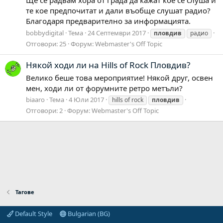
те кое предпочитат и дали въобще слушат радио?
Благодаря предварително за информацията.
bobbydigital
Тема
24 Септември 2017
пловдив
радио
Отговори: 25
Форум:
Webmaster's Off Topic
Някой ходи ли на Hills of Rock Пловдив?
Велико беше това мероприятие! Някой друг, освен
мен, ходи ли от форумните ретро метъли?
biaaro
Тема
4 Юли 2017
hills of rock
пловдив
Отговори: 2
Форум:
Webmaster's Off Topic
Тагове
Default Style
Bulgarian (BG)