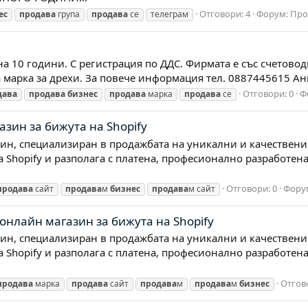
Отговори: 4
Форум:
Про
ес
продава
група
продава
се
телеграм
 10 години. С регистрация по ДДС. Фирмата е със счетовод
а марка за дрехи. За повече информация тел. 0887445615 А
Отговори: 0
Ф
дава
продава
бизнес
продава
марка
продава
се
зин за бижута на Shopify
азин, специализиран в продажбата на уникални и качествен
 Shopify и разполага с платена, професионално разработена
Отговори: 0
Фору
продава
сайт
продава
м
бизнес
продава
м сайт
онлайн магазин за бижута на Shopify
азин, специализиран в продажбата на уникални и качествен
 Shopify и разполага с платена, професионално разработена
Отгов
продава
марка
продава
сайт
продава
м
продава
м
бизнес