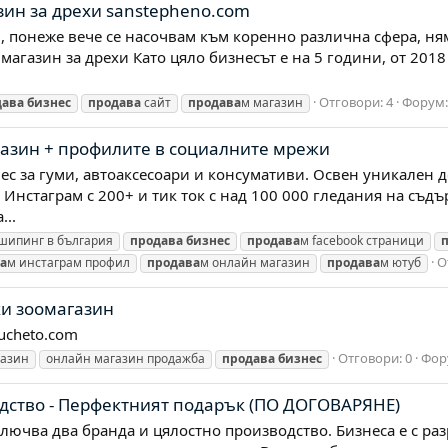
ин за дрехи sanstepheno.com
и, понеже вече се насочвам към коренно различна сфера, н
агазин за дрехи Като цяло бизнесът е на 5 години, от 2018
Отговори: 4
Форум
дава
бизнес
продава
сайт
продава
м магазин
азин + профилите в социалните мрежи
с за гуми, автоаксесоари и консумативи. Освен уникален д
 Инстаграм с 200+ и тик ток с над 100 000 гледания на съ
...
шипинг в българия
продава
бизнес
продава
м facebook страници
О
а
м инстаграм профил
продава
м онлайн магазин
продава
м ютуб
ки зоомагазин
ucheto.com
Отговори: 0
Фор
газин
онлайн магазин продажба
продава
бизнес
одство - Перфектният подарък (ПО ДОГОВАРЯНЕ)
лючва два бранда и цялостно производство. Бизнеса е с ра