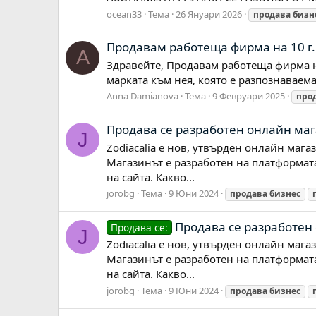
ocean33
Тема
26 Януари 2026
продава
бизн
Продавам работеща фирма на 10 г.
A
Здравейте, Продавам работеща фирма на
марката към нея, която е разпознаваем
Anna Damianova
Тема
9 Февруари 2025
про
Продава се разработен онлайн мага
J
Zodiacalia е нов, утвърден онлайн маг
Магазинът е разработен на платформата
на сайта. Какво...
jorobg
Тема
9 Юни 2024
продава
бизнес
Продава се разработен 
Продава се:
J
Zodiacalia е нов, утвърден онлайн маг
Магазинът е разработен на платформата
на сайта. Какво...
jorobg
Тема
9 Юни 2024
продава
бизнес