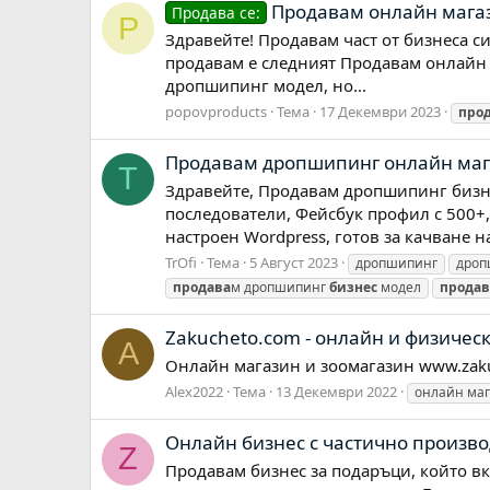
Продавам онлайн магаз
Продава се:
P
Здравейте! Продавам част от бизнеса с
продавам е следният Продавам онлайн м
дропшипинг модел, но...
popovproducts
Тема
17 Декември 2023
про
Продавам дропшипинг онлайн маг
T
Здравейте, Продавам дропшипинг бизне
последователи, Фейсбук профил с 500+,
настроен Wordpress, готов за качване на
TrOfi
Тема
5 Август 2023
дропшипинг
дроп
продава
м дропшипинг
бизнес
модел
продав
Zakucheto.com - онлайн и физичес
A
Oнлайн магазин и зоомагазин www.zak
Alex2022
Тема
13 Декември 2022
онлайн ма
Онлайн бизнес с частично произв
Z
Продавам бизнес за подаръци, който вк