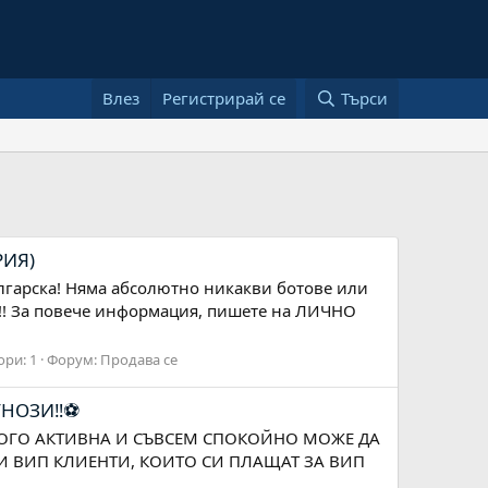
Влез
Регистрирай се
Търси
РИЯ)
българска! Няма абсолютно никакви ботове или
д!!! За повече информация, пишете на ЛИЧНО
ори: 1
Форум:
Продава се
НОЗИ‼️⚽️
МНОГО АКТИВНА И СЪВСЕМ СПОКОЙНО МОЖЕ ДА
И ВИП КЛИЕНТИ, КОИТО СИ ПЛАЩАТ ЗА ВИП