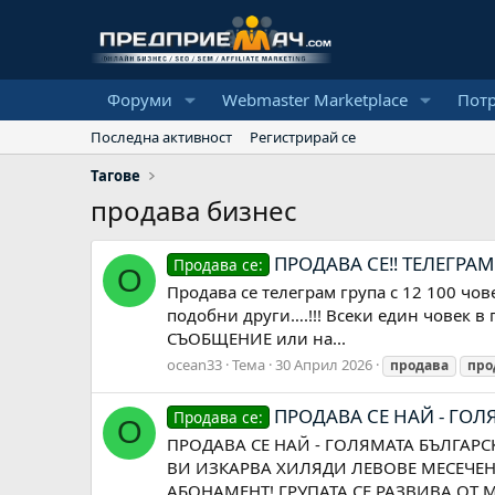
Форуми
Webmaster Marketplace
Пот
Последна активност
Регистрирай се
Тагове
продава бизнес
ПРОДАВА СЕ‼️ ТЕЛЕГРА
Продава се:
O
Продава се телеграм група с 12 100 чов
подобни други….!!! Всеки един човек в
СЪОБЩЕНИЕ или на...
ocean33
Тема
30 Април 2026
продава
про
ПРОДАВА СЕ НАЙ - ГОЛ
Продава се:
O
ПРОДАВА СЕ НАЙ - ГОЛЯМАТА БЪЛГАР
ВИ ИЗКАРВА ХИЛЯДИ ЛЕВОВЕ МЕСЕЧЕН
АБОНАМЕНТ! ГРУПАТА СЕ РАЗВИВА ОТ 