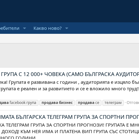
ребители
Какво ново?
М ГРУПА С 12 000+ ЧОВЕКА (САМО БЪЛГРАСКА АУДИТО
ека! Групата е развивана с години , аудиторията е изцяло 
 групата е реален и за развитието и се е вложило много тру
Отгов
дава
facebook група
продава
бизнес
продава
се
телеграм
ЯМАТА БЪЛГАРСКА ТЕЛЕГРАМ ГРУПА ЗА СПОРТНИ ПРОГ
СКА ТЕЛЕГРАМ ГРУПА ЗА СПОРТНИ ПРОГНОЗИ! ГРУПАТА Е 
 ДОХОД! КЪМ НЕЯ ИМА И ПЛАТЕНА ВИП ГРУПА СЪС СТОТИЦ
МНОГО ГОДИНИ...