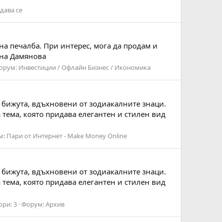
дава се
на печалба. При интерес, мога да продам и
нна Дамянова
орум:
Инвестиции / Офлайн Бизнес / Икономика
и бижута, вдъхновени от зодиакалните знаци.
 тема, която придава елегантен и стилен вид
м:
Пари от Интернет - Make Money Online
и бижута, вдъхновени от зодиакалните знаци.
 тема, която придава елегантен и стилен вид
ори: 3
Форум:
Архив