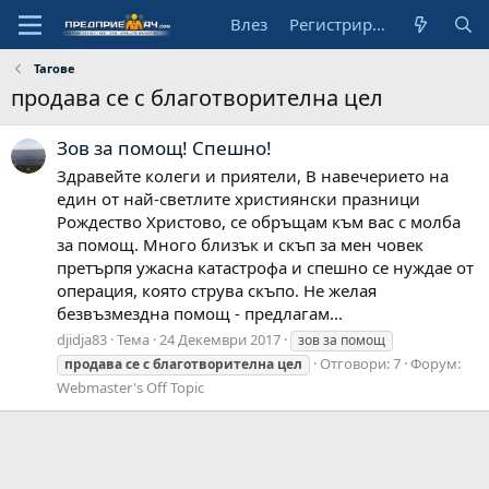
Влез
Регистрирай се
Тагове
продава се с благотворителна цел
Зов за помощ! Спешно!
Здравейте колеги и приятели, В навечерието на
един от най-светлите християнски празници
Рождество Христово, се обръщам към вас с молба
за помощ. Много близък и скъп за мен човек
претърпя ужасна катастрофа и спешно се нуждае от
операция, която струва скъпо. Не желая
безвъзмездна помощ - предлагам...
djidja83
Тема
24 Декември 2017
зов за помощ
Отговори: 7
Форум:
продава
се
с
благотворителна
цел
Webmaster's Off Topic