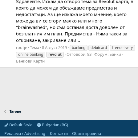
Здравейте, Искам да отворя тема за Revolut карта, в
която да можем да обсъждаме предимства и
недостатъци. Аз ще изкажа моето мнение, което
може да ви се стори малко или много
"brainwashed", но съм останал доста доволен от
безплатния им план. Предимства - Няма такси за
откриване, закриване или...
routje
Тема
8 Август 2019
banking
debitcard
freedelivery
Отговори: 83
Форум:
Банки -
online banking
revolut
Банкови Карти
Тагове
Default Style
Bulgarian (BG)
Реклама / Advertising
Контакти
Общи правила