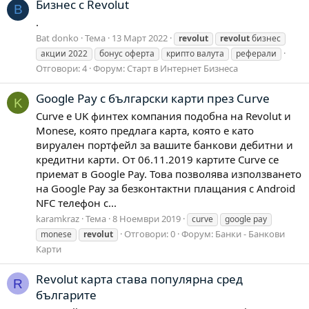
Бизнес с Revolut
B
.
Bat donko
Тема
13 Март 2022
revolut
revolut
бизнес
акции 2022
бонус оферта
крипто валута
реферали
Отговори: 4
Форум:
Старт в Интернет Бизнеса
Google Pay с български карти през Curve
K
Curve e UK финтех компания подобна на Revolut и
Monese, която предлага карта, която е като
вируален портфейл за вашите банкови дебитни и
кредитни карти. От 06.11.2019 картите Curve се
приемат в Google Pay. Това позволява използването
на Google Pay за безконтактни плащания с Android
NFC телефон с...
karamkraz
Тема
8 Ноември 2019
curve
google pay
Отговори: 0
Форум:
Банки - Банкови
monese
revolut
Карти
Revolut карта става популярна сред
R
българите