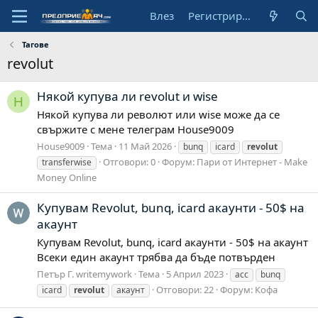
Влез
Регистрирай се
Тагове
revolut
Някой купува ли revolut и wise
H
Някой купува ли револют или wise може да се
свържите с мене телеграм House9009
House9009
Тема
11 Май 2026
bunq
icard
revolut
Отговори: 0
Форум:
Пари от Интернет - Make
transferwise
Money Online
Купувам Revolut, bunq, icard акаунти - 50$ на
акаунт
Купувам Revolut, bunq, icard акаунти - 50$ на акаунт
Всеки един акаунт трябва да бъде потвърден
Петър Г. writemywork
Тема
5 Април 2023
acc
bunq
Отговори: 22
Форум:
Кофа
icard
revolut
акаунт