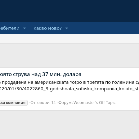
ребители
Какво ново?
оято струва над 37 млн. долара
родадена на американската Yotpo в третата по големина сд
2020/01/30/4022860_3-godishnata_sofiiska_kompaniia_koiato_s
Отговори: 14
Форум:
Webmaster's Off Topic
ска
компания