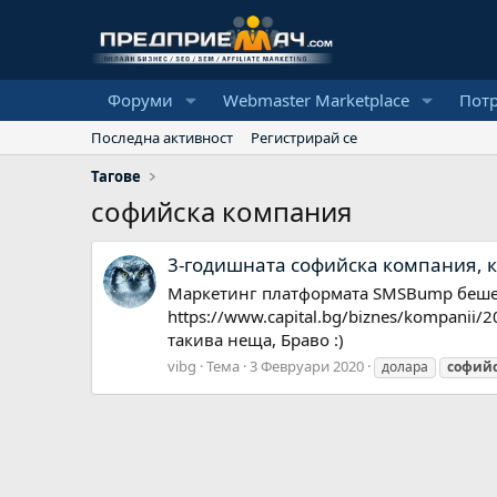
Форуми
Webmaster Marketplace
Пот
Последна активност
Регистрирай се
Тагове
софийска компания
3-годишната софийска компания, к
Маркетинг платформата SMSBump беше п
https://www.capital.bg/biznes/kompanii/
такива неща, Браво :)
vibg
Тема
3 Февруари 2020
долара
софий