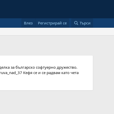
Влез
Регистрирай се
Търси
елка за българско софтуерно дружество.
truva_nad_37 Кефя се и се радвам като чета