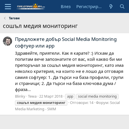
Влез
Регистрирай се
Тагове
сошъл медия мониторинг
Предложете добър Social Media Monitoring
софтуер или app
Здравейте, приятели. Как я карате? :) Искам да
попитам вече запознатите от вас, кой какво би ми
препоръчал за сошъл медия мониторинг, като има
няколко критерия, на които не е лошо да отговаря
самия софтуер: 1. Да търси на база профили, групи
и страници; 2. Да търси на база ключова дума /
фраза...
Blinky
Тема
22 Март 2018
app
social media monitoring
Отговори: 14
Форум:
Social
сошъл
медия
мониторинг
Media Marketing - SMM