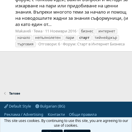
изкарване на пари или придобиване на ценни
знания. Въпреки многото теми за начало и помощ
на новодошлите жадни за знания съформуници, (и
аз като един от...
Makaveli
Тема
11 Ноември 2016
бизнес
интернет
начало
непълнолетен
пари
старт
тийнейджър
Отговори: 6
Форум:
Старт в Интернет Бизнеса
търговия
Тагове
Default Style
Bulgarian (BG)
Реклама / Advertising
Контакти
Общи правила
Декларация за поверителност
Помощ
Начало
R
This site uses cookies. By continuing to use this site, you are agreeing to our
S
use of cookies.
S
Predpriemach.com © 2006-2026. Hosting by: