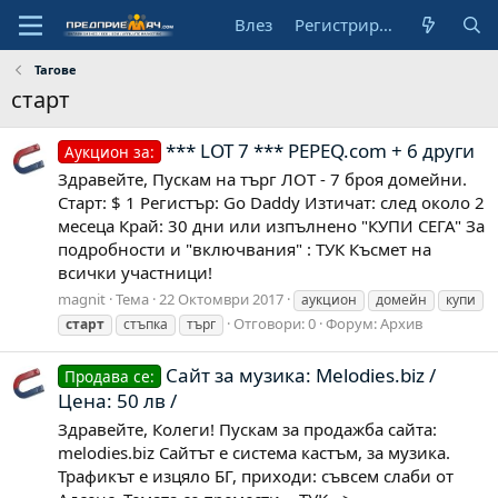
Влез
Регистрирай се
Тагове
старт
*** LOT 7 *** PEPEQ.com + 6 други
Аукцион за:
Здравейте, Пускам на търг ЛОТ - 7 броя домейни.
Старт: $ 1 Регистър: Go Daddy Изтичат: след около 2
месеца Край: 30 дни или изпълнено "КУПИ СЕГА" За
подробности и "включвания" : ТУК Късмет на
всички участници!
magnit
Тема
22 Октомври 2017
аукцион
домейн
купи
Отговори: 0
Форум:
Архив
старт
стъпка
търг
Сайт за музика: Melodies.biz /
Продава се:
Цена: 50 лв /
Здравейте, Колеги! Пускам за продажба сайта:
melodies.biz Сайтът е система кастъм, за музика.
Трафикът е изцяло БГ, приходи: съвсем слаби от