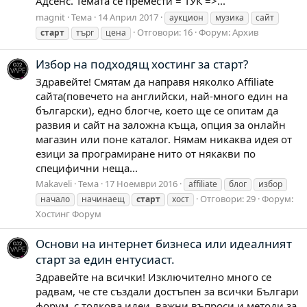
Адсенс. Темата се премести = ТУК =>...
magnit
Тема
14 Април 2017
аукцион
музика
сайт
Отговори: 16
Форум:
Архив
старт
търг
цена
Избор на подходящ хостинг за старт?
Здравейте! Смятам да направя няколко Affiliate
сайта(повечето на английски, най-много един на
български), едно блогче, което ще се опитам да
развия и сайт на заложна къща, опция за онлайн
магазин или поне каталог. Нямам никаква идея от
езици за програмиране нито от някакви по
специфични неща...
Makaveli
Тема
17 Ноември 2016
affiliate
блог
избор
Отговори: 29
Форум:
начало
начинаещ
старт
хост
Хостинг Форум
Основи на интернет бизнеса или идеалният
старт за един ентусиаст.
Здравейте на всички! Изключително много се
радвам, че сте създали достъпен за всички Българи
форум, с толкова идеи, важни въпроси и методи за