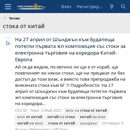
Влез
Регистрирай се
Тагове
стока от китай
На 27 април от Шънджън към Будапеща
потегли първата жп композиция със стоки за
електронна търговия на коридора Китай-
Европа
Ай ся да видим, по-евтино ли ще е от кораб, ще
поевтинеят ли някои стоки, ще ни прецакат ли без
достъп до този влак, а вместо това препродажба на
внесената стока към БГ ?! Подробности: На 27
април от Шънджън към Будапеща потегли първата
жп композиция със стоки за електронна търговия
на коридора...
СЕО БГ
Тема
2 Май 2025
внос на
стока
от
китай
внос
от
китай
китай
ска
стока
китай
ски влак
Отговори: 5
китай
ски внос
стока
от
китай
шънджън
Форум:
Webmaster's Off Topic