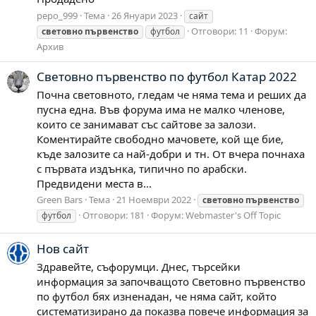
pepo_999
Тема
26 Януари 2023
сайт
Отговори: 11
Форум:
световно
първенство
футбол
Архив
Световно първенство по футбол Катар 2022
Почна световното, гледам че няма тема и реших да
пусна една. Във форума има не малко членове,
които се занимават със сайтове за залози.
Коментирайте свободно мачовете, кой ще бие,
къде залозите са най-добри и тн. От вчера почнаха
с първата издънка, типично по арабски.
Предвидени места в...
Green Bars
Тема
21 Ноември 2022
световно
първенство
Отговори: 181
Форум:
Webmaster's Off Topic
футбол
Нов сайт
Здравейте, съфорумци. Днес, търсейки
информация за започващото Световно първенство
по футбол бях изненадан, че няма сайт, който
систематизирано да показва повече информация за