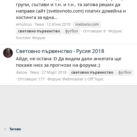
групи, състави и т.н. и т.н.. та затова реших да
направя сайт (svetovnoto.com) платих домейна и
хостинга за една...
emulous
Тема
12 Юни 2018
svetovno.com
Отговори: 8
Форум:
световно
първенство
футбол
Хостинг Форум
Световно първенство - Русия 2018
Айде, не остана :D Да видим дали анкетата ще
покаже нюх за прогнози на форума ;)
desoe
Тема
27 Март 2018
световно
първенство
футбол
Отговори: 177
Форум:
Webmaster's Off Topic
Тагове