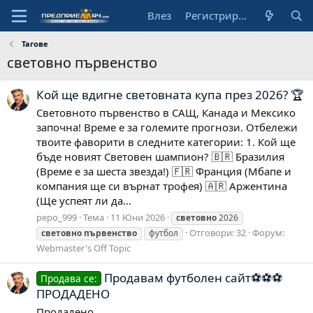
Влез
Регистрирай се
Тагове
световно първенство
Кой ще вдигне световната купа през 2026? 🏆
Световното първенство в САЩ, Канада и Мексико
започна! Време е за големите прогнози. Отбележи
твоите фаворити в следните категории: 1. Кой ще
бъде новият Световен шампион? 🇧🇷 Бразилия
(Време е за шеста звезда!) 🇫🇷 Франция (Мбапе и
компания ще си върнат трофея) 🇦🇷 Аржентина
(Ще успеят ли да...
pepo_999
Тема
11 Юни 2026
световно
2026
Отговори: 32
Форум:
световно
първенство
футбол
Webmaster's Off Topic
Продавам футболен сайт⚽️⚽️⚽️
Продава се:
ПРОДАДЕНО
Продадено