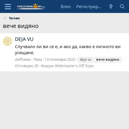
Влез
Регистрирай се
Тагове
вече видяно
DEJA VU
Случвало ли ви се е, и ако да, какво е личното ви
усещане.
deffnews
Тема
13 Ноември 2022
deja vu
вече
видяно
Отговори: 25
Форум:
Webmaster's Off Topic