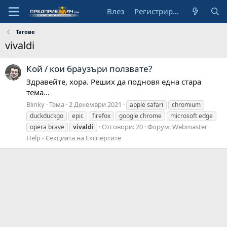
Влез
Регистрирай се
Тагове
vivaldi
Кой / кои браузъри ползвате?
Здравейте, хора. Реших да подновя една стара
тема...
Blinky
Тема
2 Декември 2021
apple safari
chromium
duckduckgo
epic
firefox
google chrome
microsoft edge
Отговори: 20
Форум:
Webmaster
opera brave
vivaldi
Help - Секцията на Експертите