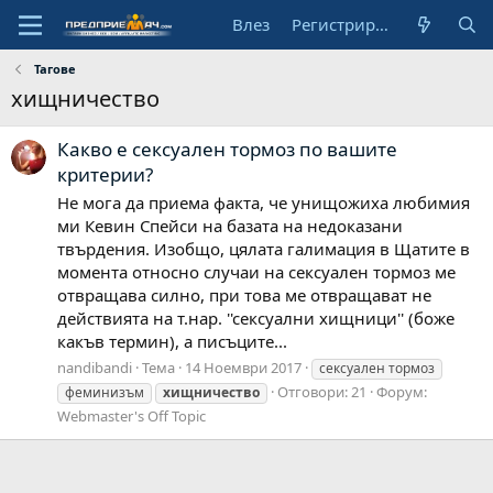
Влез
Регистрирай се
Тагове
хищничество
Какво е сексуален тормоз по вашите
критерии?
Не мога да приема факта, че унищожиха любимия
ми Кевин Спейси на базата на недоказани
твърдения. Изобщо, цялата галимация в Щатите в
момента относно случаи на сексуален тормоз ме
отвращава силно, при това ме отвращават не
действията на т.нар. ''сексуални хищници'' (боже
какъв термин), а писъците...
nandibandi
Тема
14 Ноември 2017
сексуален тормоз
Отговори: 21
Форум:
феминизъм
хищничество
Webmaster's Off Topic