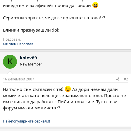
изведнъж и за афилейт почна да говори
Сериозни хора сте, че да се връзвате на това! :?
Блинки празнуваш ли :lol:
Поздрави,
Миглен Евлогиев
kolev89
K
New Member
16 Декември 2007
#2
Напълно съм съгласен с теб
Аз дори незнам дали
момичетата като цяло ще се занимават с това. Просто не
им е писано да работят с ПиСи и това си е. Тук в този
форум има ли момичета :?
Най-популярните сериали!