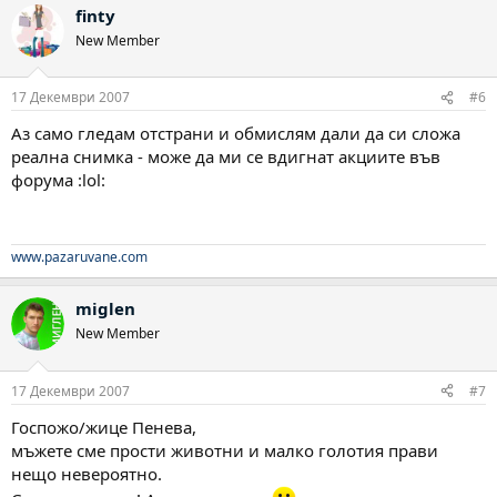
finty
New Member
17 Декември 2007
#6
Аз само гледам отстрани и обмислям дали да си сложа
реална снимка - може да ми се вдигнат акциите във
форума :lol:
www.pazaruvane.com
miglen
New Member
17 Декември 2007
#7
Госпожо/жице Пенева,
мъжете сме прости животни и малко голотия прави
нещо невероятно.