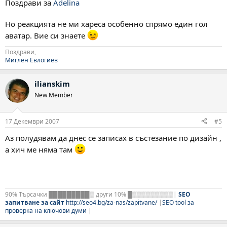
Поздрави за
Adelina
Но реакцията не ми хареса особенно спрямо един гол
аватар. Вие си знаете
Поздрави,
Миглен Евлогиев
ilianskim
New Member
17 Декември 2007
#5
Аз полудявам да днес се записах в състезание по дизайн ,
а хич ме няма там
90% Търсачки █████████▒ други 10% █▒▒▒▒▒▒▒▒▒|
SEO
запитване за сайт
http://seo4.bg/za-nas/zapitvane/
|
SEO tool за
проверка на ключови думи
|