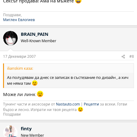
Сексът продава! Ама на мъжете
Поздрави,
Миглен Евлогиев
BRAIN_PAIN
Well-Known Member
17 Декември 2007
#8
ilianskim каза:
Аз полудявам да днес се записах в състезание по дизайн , а хич
ме няма там
Може ли линк
Тунинг части и аксесоари от
Nastauto.com
|
Рецепти
за всеки. Готви
бързо и лесно. Изпрати ни твоя рецепта
Поздрави
finty
New Member