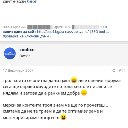
сайт е зози
блог
90% Търсачки █████████▒ други 10% █▒▒▒▒▒▒▒▒▒|
SEO
запитване за сайт
http://seo4.bg/za-nas/zapitvane/
|
SEO tool за
проверка на ключови думи
|
coolice
Owner
17 Декември 2007
#11
трол които се опитва дани цака
не е оцелил форума
сега ще оправя киурдите по това кеото е писал и се
нядяам и затова да е ранкнем добре
мерси за контента трол знам че ще го прочетеш...
смятаме да не те трием а да те оптимизираме и
монетаризираме :mrgreen: