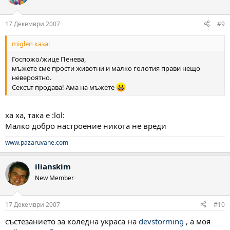
17 Декември 2007
#9
miglen каза:
Госпожо/жице Пенева,
мъжете сме прости животни и малко голотия прави нещо
невероятно.
Сексът продава! Ама на мъжете
ха ха, така е :lol:
Малко добро настроение никога не вреди
www.pazaruvane.com
ilianskim
New Member
17 Декември 2007
#10
състезанието за коледна украса на
devstorming
, a моя