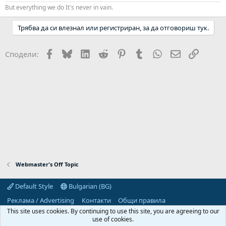
But everything we do It's never in vain.
Трябва да си влезнал или регистриран, за да отговориш тук.
Facebook
Bluesky
LinkedIn
Reddit
Pinterest
Tumblr
WhatsApp
Email
Link
Сподели:
Webmaster's Off Topic
Default Style
Bulgarian (BG)
Реклама / Advertising
Контакти
Общи правила
Декларация за поверителност
Помощ
Начало
R
This site uses cookies. By continuing to use this site, you are agreeing to our
S
use of cookies.
S