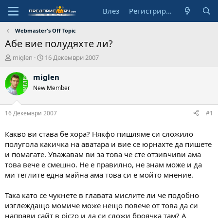
Влез
Регистрирай се
Webmaster's Off Topic
Абе вие полудяхте ли?
А
Н
miglen
16 Декември 2007
в
а
т
ч
miglen
о
а
New Member
р
л
н
а
16 Декември 2007
#1
д
а
Какво ви става бе хора? Някфо пишляме си сложило
т
полугола какичка на аватара и вие се юрнахте да пишете
а
и помагате. Уважавам ви за това че сте отзивчиви ама
това вече е смешно. Не е правилно, не знам може и да
ми теглите една майна ама това си е мойто мнение.
Така като се чукнете в главата мислите ли че подобно
изглеждащо момиче може нещо повече от това да си
направи сайт в piczo и да си сложи броячка там? А