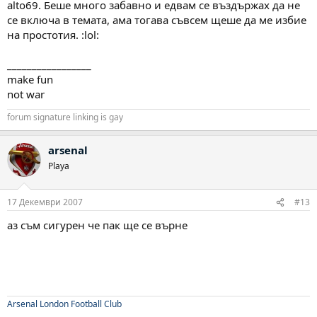
alto69. Беше много забавно и едвам се въздържах да не
се включа в темата, ама тогава съвсем щеше да ме избие
на простотия. :lol:
_________________
make fun
not war
forum signature linking is gay
arsenal
Playa
17 Декември 2007
#13
аз съм сигурен че пак ще се върне
Arsenal London Football Club