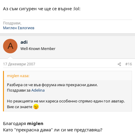
Аз съм сигурен че ще се върне :lol:
Поздрави,
Миглен Евлогиев
adi
A
Well-Known Member
17 Декември 2007
#16
miglen каза:
Разбира се че във форума има прекрасни дами.
Поздрави за
Adelina
Но реакцията не ми хареса особенно спрямо един гол аватар.
Вие си знаете
Благодаря
miglen
Като "прекрасна дама" ли си ме представяш?