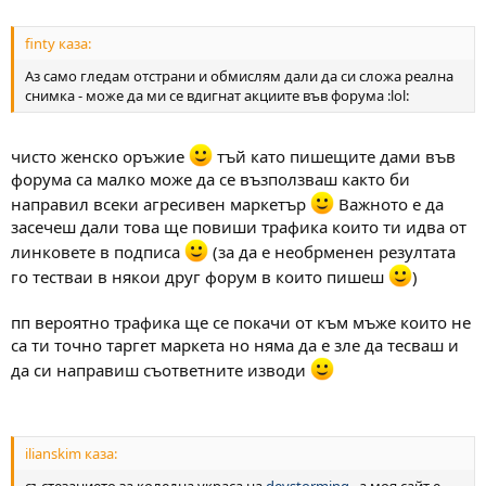
finty каза:
Аз само гледам отстрани и обмислям дали да си сложа реална
снимка - може да ми се вдигнат акциите във форума :lol:
чисто женско оръжие
тъй като пишещите дами във
форума са малко може да се възползваш както би
направил всеки агресивен маркетър
Важното е да
засечеш дали това ще повиши трафика които ти идва от
линковете в подписа
(за да е необрменен резултата
го тестваи в някои друг форум в които пишеш
)
пп вероятно трафика ще се покачи от към мъже които не
са ти точно таргет маркета но няма да е зле да тесваш и
да си направиш съответните изводи
ilianskim каза:
състезанието за коледна украса на
devstorming
, a моя сайт е