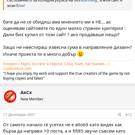
зози
блог
бате да не се обидиш ама мнението ми е НЕ... аз
оценявам сайтовете по един малко странен критерии :
Дали бих купил от този сайт ? ако продаваше нещо?
Защо не нвестираш извесна сума в направление дизаин?
Иначе проекта ти е много добър
Ускорен с Nginx Хостинг в Европа, САЩ, Азия, Австралия...
|
CooliceHost.com
"I hope you enjoy my work and support the true creators of the game by not
buying copies and fakes"
AxCx
New Member
17 Декември 2007
#12
От самото начало се усетих че е alto69 като видях как
бърза да направи 10 поста, а и fifi85 звучи съвсем като