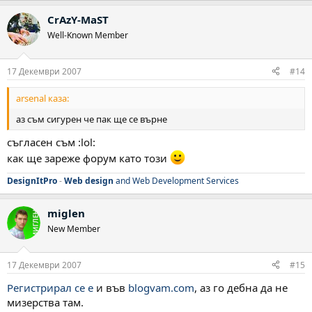
CrAzY-MaST
Well-Known Member
17 Декември 2007
#14
arsenal каза:
аз съм сигурен че пак ще се върне
съгласен съм :lol:
как ще зареже форум като този
DesignItPro
-
Web design
and Web Development Services
miglen
New Member
17 Декември 2007
#15
Регистрирал се е
и във
blogvam.com
, аз го дебна да не
мизерства там.