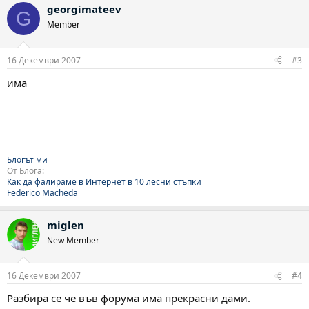
georgimateev
G
Member
16 Декември 2007
#3
има
Блогът ми
От Блога:
Как да фалираме в Интернет в 10 лесни стъпки
Federico Macheda
miglen
New Member
16 Декември 2007
#4
Разбира се че във форума има прекрасни дами.