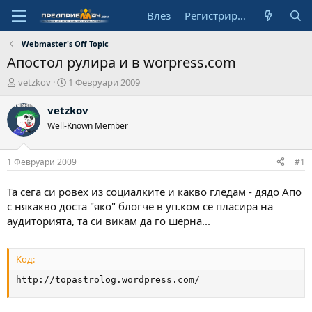
Влез
Регистрирай се
Webmaster's Off Topic
Апостол рулира и в worpress.com
А
Н
vetzkov
1 Февруари 2009
в
а
т
ч
vetzkov
о
а
Well-Known Member
р
л
н
а
1 Февруари 2009
#1
д
а
Та сега си ровех из социалките и какво гледам - дядо Апо
т
с някакво доста "яко" блогче в уп.ком се пласира на
а
аудиторията, та си викам да го шерна...
Код:
http://topastrolog.wordpress.com/