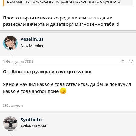
към мен- те поискаха да им разясня законите на окултното.
Просто първите няколко реда ми стигат за да ми
развесели вечерта и да затворя мигновенно таба :d
veselin.us
New Member
1 Февруари 2009
#7
От: Апостол рулира и в worpress.com
Явно е научил какво е това сателитка, да беше понаучил
какво е това anchor поне
SEO е за гурута
Synthetic
Active Member