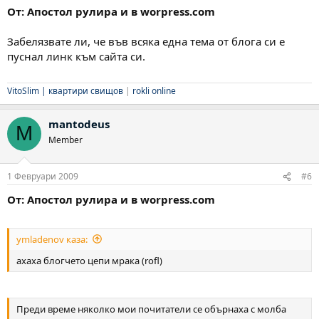
От: Апостол рулира и в worpress.com
Забелязвате ли, че във всяка една тема от блога си е
пуснал линк към сайта си.
VitoSlim |
квартири свищов
|
rokli online
mantodeus
M
Member
1 Февруари 2009
#6
От: Апостол рулира и в worpress.com
ymladenov каза:
ахаха блогчето цепи мрака (rofl)
Преди време няколко мои почитатели се обърнаха с молба