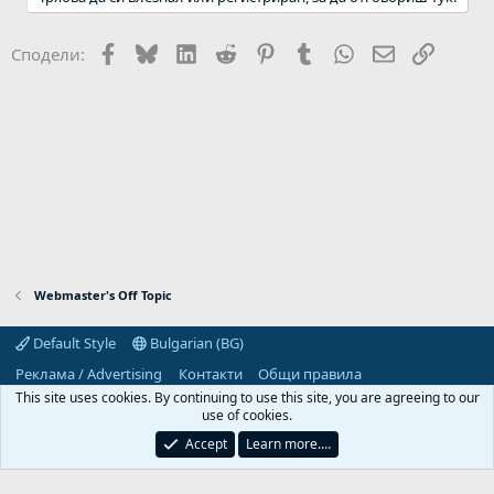
Facebook
Bluesky
LinkedIn
Reddit
Pinterest
Tumblr
WhatsApp
Email
Link
Сподели:
Webmaster's Off Topic
Default Style
Bulgarian (BG)
Реклама / Advertising
Контакти
Общи правила
Декларация за поверителност
Помощ
Начало
R
This site uses cookies. By continuing to use this site, you are agreeing to our
S
use of cookies.
S
Predpriemach.com © 2006-2026. Hosting by:
Accept
Learn more.…