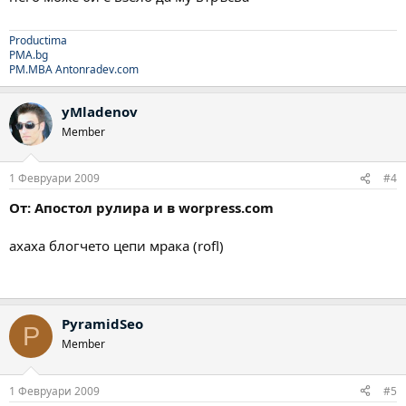
Productima
PMA.bg
PM.MBA
Antonradev.com
yMladenov
Member
1 Февруари 2009
#4
От: Апостол рулира и в worpress.com
ахаха блогчето цепи мрака (rofl)
PyramidSeo
P
Member
1 Февруари 2009
#5