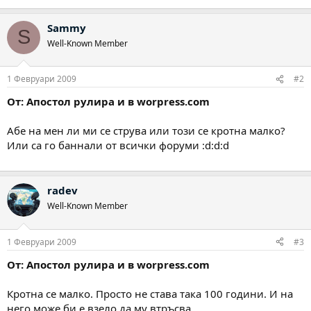
Sammy
S
Well-Known Member
1 Февруари 2009
#2
От: Апостол рулира и в worpress.com
Абе на мен ли ми се струва или този се кротна малко?
Или са го баннали от всички форуми :d:d:d
radev
Well-Known Member
1 Февруари 2009
#3
От: Апостол рулира и в worpress.com
Кротна се малко. Просто не става така 100 години. И на
него може би е взело да му втръсва