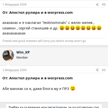
1 Февруари 2009
#8
От: Апостол рулира и в worpress.com
ахахахах и е наслагал "testinominals" с желю желев ,
симеон , сергей станишев и др.
axaxaxaxaxax
Friends and good manners will carry you where money won't go.
Win_XP
Member
2 Февруари 2009
#9
От: Апостол рулира и в worpress.com
Абе маниак си е, даже блога му е ПР3
Трябва да си влезнал или регистриран, за да отговориш тук.