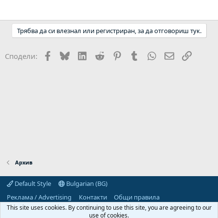
Трябва да си влезнал или регистриран, за да отговориш тук.
Facebook
Bluesky
LinkedIn
Reddit
Pinterest
Tumblr
WhatsApp
Email
Link
Сподели:
Архив
Default Style
Bulgarian (BG)
Реклама / Advertising
Контакти
Общи правила
Декларация за поверителност
Помощ
Начало
R
This site uses cookies. By continuing to use this site, you are agreeing to our
S
use of cookies.