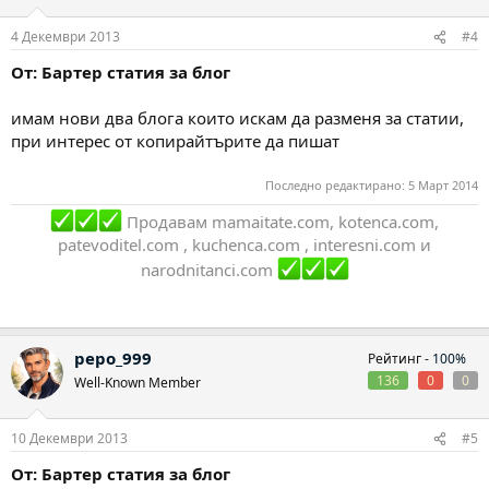
4 Декември 2013
#4
От: Бартер статия за блог
имам нови два блога които искам да разменя за статии,
при интерес от копирайтърите да пишат
Последно редактирано:
5 Март 2014
Продавам mamaitate.com, kotenca.com,
patevoditel.com , kuchenca.com , interesni.com и
narodnitanci.com
pepo_999
Рейтинг -
100%
136
0
0
Well-Known Member
10 Декември 2013
#5
От: Бартер статия за блог