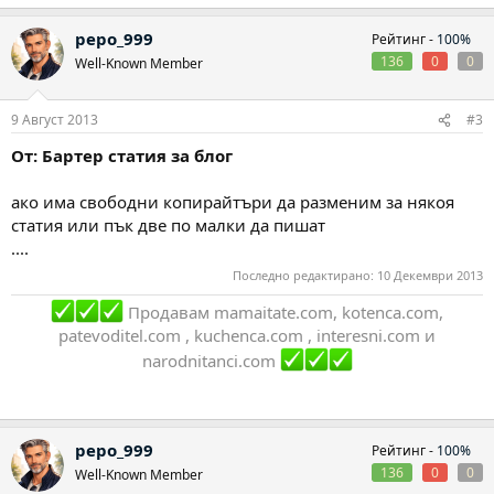
pepo_999
Рейтинг -
100%
136
0
0
Well-Known Member
9 Август 2013
#3
От: Бартер статия за блог
ако има свободни копирайтъри да разменим за някоя
статия или пък две по малки да пишат
....
Последно редактирано:
10 Декември 2013
Продавам mamaitate.com, kotenca.com,
patevoditel.com , kuchenca.com , interesni.com и
narodnitanci.com
pepo_999
Рейтинг -
100%
136
0
0
Well-Known Member