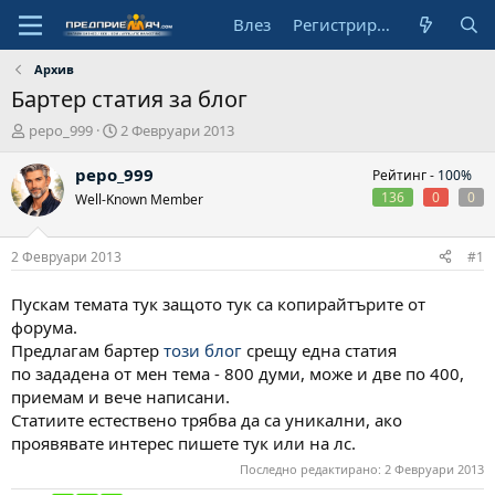
Влез
Регистрирай се
Архив
Бартер статия за блог
А
Н
pepo_999
2 Февруари 2013
в
а
т
ч
pepo_999
Рейтинг -
100%
о
а
136
0
0
Well-Known Member
р
л
н
а
2 Февруари 2013
#1
д
а
Пускам темата тук защото тук са копирайтърите от
т
форума.
а
Предлагам бартер
този блог
срещу една статия
по зададена от мен тема - 800 думи, може и две по 400,
приемам и вече написани.
Статиите естествено трябва да са уникални, ако
проявявате интерес пишете тук или на лс.
Последно редактирано:
2 Февруари 2013