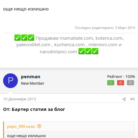
още нещо излишно
Последно редактирано:
5 Март 2014
Продавам mamaitate.com, kotenca.com,
patevoditel.com , kuchenca.com , interesni.com и
narodnitanci.com
penman
Рейтинг -
100%
P
1
0
0
New Member
10 Декември 2013
#6
От: Бартер статия за блог
pepo_999 каза:
още нещо излишно