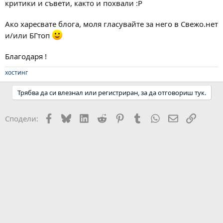
критики и съвети, както и похвали :Р
Ако харесвате блога, моля гласувайте за него в Свежо.нет
и/или БГтоп
Благодаря !
хостинг
Трябва да си влезнал или регистриран, за да отговориш тук.
Facebook
Bluesky
LinkedIn
Reddit
Pinterest
Tumblr
WhatsApp
Email
Link
Сподели: