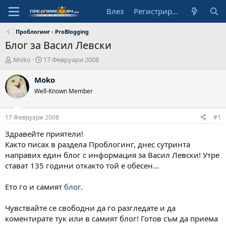
Влез
Регистрирай се
Проблогинг - ProBlogging
Блог за Васил Левски
А
Н
Moko
17 Февруари 2008
в
а
т
ч
Moko
о
а
Well-Known Member
р
л
н
а
17 Февруари 2008
#1
д
а
Здравейте приятели!
т
Както писах в раздела Проблогинг, днес сутринта
а
направих един блог с информация за Васил Левски! Утре
стават 135 години откакто той е обесен...
Ето го и самият
блог
.
Чувствайте се свободни да го разгледате и да
коментирате тук или в самият блог! Готов съм да приема