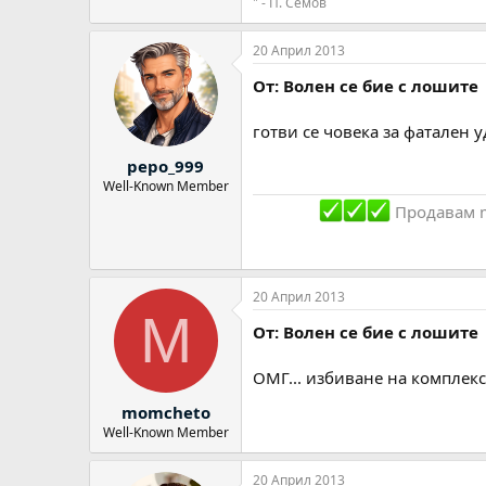
" - П. Семов
20 Април 2013
От: Волен се бие с лошите
готви се човека за фатален 
pepo_999
Well-Known Member
Продавам ma
20 Април 2013
M
От: Волен се бие с лошите
ОМГ... избиване на комплекс
momcheto
Well-Known Member
20 Април 2013