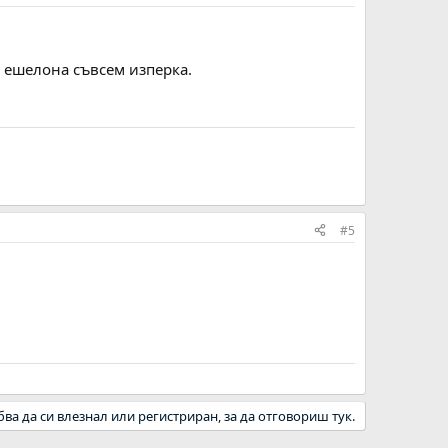
 ешелона съвсем изперка.
#5
бва да си влезнал или регистриран, за да отговориш тук.