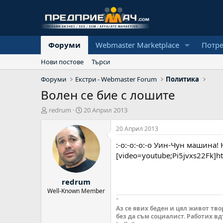
Форуми
Webmaster Marketplace
Потр
Нови постове
Търси
Форуми
Екстри - Webmaster Forum
Политика
Волен се бие с лошите
А
Н
redrum
20 Април 2013
в
а
т
ч
20 Април 2013
о
а
:-o:-o:-o:-o Уин-Чун машина! 
р
л
н
[video=youtube;Pi5jvxs22Fk]h
а
д
redrum
а
т
Well-Known Member
а
"
Аз се явих беден и цял живот твор
без да съм социалист. Работих вдъ