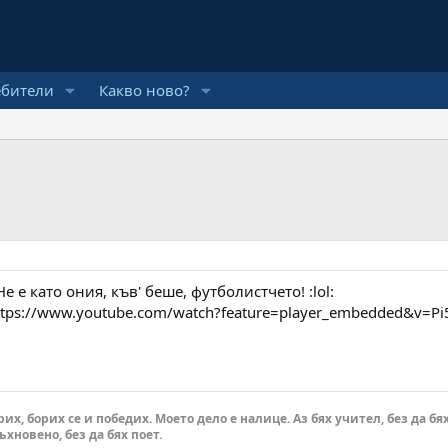
ебители
Какво ново?
Не е като ония, къв' беше, футболистчето! :lol:
ttps://www.youtube.com/watch?feature=player_embedded&v=Pi5
их, борих се и победих. Моето дело е налице. Аз бях учител, без да бях
хновено, без да бях поет.