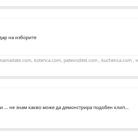
удар на изборите
maitate.com, kotenca.com, patevoditel.com , kuchenca.com , i
и ... не знам какво може да демонстрира подобен клип...