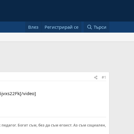
Влез
Регистрирай се
Търси
#1
jvxs22Fk[/video]
 педагог. Богат съм, без да съм егоист. Аз съм социален,