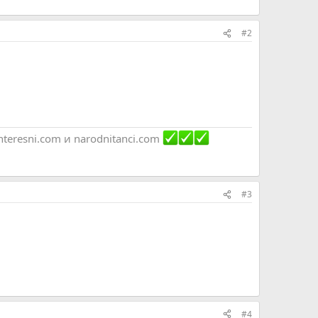
#2
nteresni.com и narodnitanci.com
#3
#4