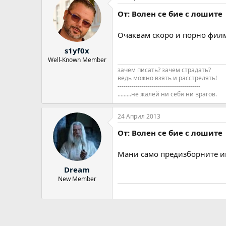
От: Волен се бие с лошите
Очаквам скоро и порно филм
s1yf0x
Well-Known Member
зачем писать? зачем страдать?
ведь можно взять и расстрелять!
-----------------------------------------
.........не жалей ни себя ни врагов.
24 Април 2013
От: Волен се бие с лошите
Мани само предизборните им
Dream
New Member