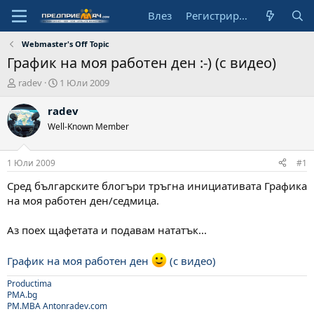
Влез
Регистрирай се
Webmaster's Off Topic
График на моя работен ден :-) (с видео)
А
Н
radev
1 Юли 2009
в
а
т
ч
radev
о
а
Well-Known Member
р
л
н
а
1 Юли 2009
#1
д
а
Сред българските блогъри тръгна инициативата Графика
т
на моя работен ден/седмица.
а
Аз поех щафетата и подавам нататък...
График на моя работен ден
(с видео)
Productima
PMA.bg
PM.MBA
Antonradev.com