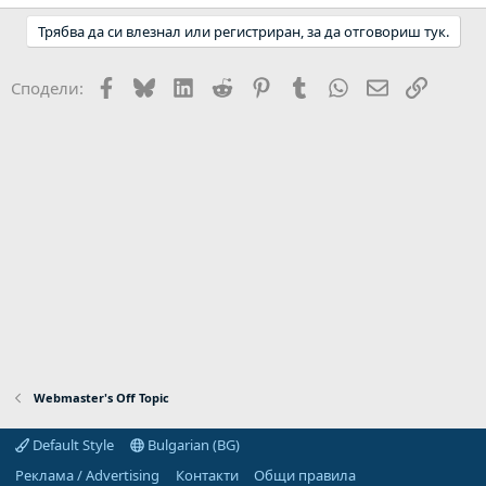
Трябва да си влезнал или регистриран, за да отговориш тук.
Facebook
Bluesky
LinkedIn
Reddit
Pinterest
Tumblr
WhatsApp
Email
Link
Сподели:
Webmaster's Off Topic
Default Style
Bulgarian (BG)
Реклама / Advertising
Контакти
Общи правила