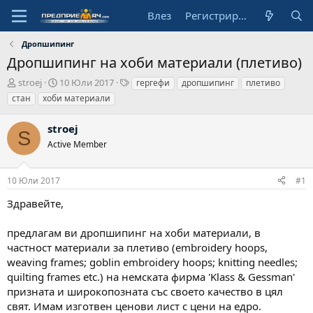
Влез
Регистрирай се
Дропшипинг
Дропшипинг на хоби материали (плетиво)
А
Н
Т
stroej
10 Юли 2017
гергефи
дропшипинг
плетиво
в
а
а
стан
хоби материали
т
ч
г
о
а
о
stroej
р
л
в
S
Active Member
н
е
а
д
10 Юли 2017
#1
а
т
Здравейте,
а
предлагам ви дропшипинг на хоби материали, в
частност материали за плетиво (embroidery hoops,
weaving frames; goblin embroidery hoops; knitting needles;
quilting frames etc.) на немската фирма 'Klass & Gessman'
призната и широкопозната със своето качество в цял
свят. Имам изготвен ценови лист с цени на едро.