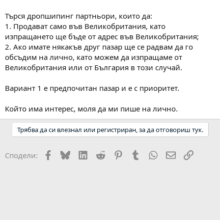
Търся дропшипинг партньори, които да:
1. Продават само във Великобритания, като
изпращането ще бъде от адрес във Великобритания;
2. Ако имате някакъв друг пазар ще се радвам да го
обсъдим на лично, като можем да изпращаме от
Великобритания или от България в този случай.
Вариант 1 е предпочитан пазар и е с приоритет.
Който има интерес, моля да ми пише на лично.
Трябва да си влезнал или регистриран, за да отговориш тук.
Facebook
Bluesky
LinkedIn
Reddit
Pinterest
Tumblr
WhatsApp
Email
Link
Сподели: