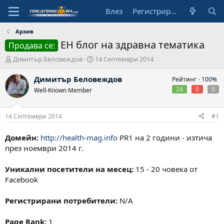
Влез
Регистрирай се
Архив
ЕН блог на здравна тематика
Продава се:
А
Н
Димитър Беловеждов
14 Септември 2014
в
а
т
ч
Димитър Беловеждов
Рейтинг -
100%
о
а
24
0
0
Well-Known Member
р
л
н
а
14 Септември 2014
#1
д
а
Домейн:
http://health-mag.info
PR1 на 2 години - изтича
т
през ноември 2014 г.
а
Уникални посетители на месец:
15 - 20 човека от
Facebook
Регистрирани потребители:
N/A
Page Rank:
1