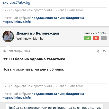
exultras@abv.bg
Линк билдингът не е просто SPAM. Линкът винаги тежи.
Вижте най-добрите
предложения за линк билдинг на
https://linkove.info
Димитър Беловеждов
Рейтинг -
100%
24
0
0
Well-Known Member
16 Септември 2014
#2
От: ЕН блог на здравна тематика
Нова и окончателна цена 50 лева.
Линк билдингът не е просто SPAM. Линкът винаги тежи.
Вижте най-добрите
предложения за линк билдинг на
https://linkove.info
Трябва да си влезнал или регистриран, за да отговориш тук.