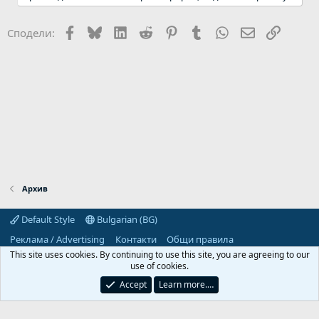
Facebook
Bluesky
LinkedIn
Reddit
Pinterest
Tumblr
WhatsApp
Email
Link
Сподели:
Архив
Default Style
Bulgarian (BG)
Реклама / Advertising
Контакти
Общи правила
Декларация за поверителност
Помощ
Начало
R
This site uses cookies. By continuing to use this site, you are agreeing to our
S
use of cookies.
S
Predpriemach.com © 2006-2026. Hosting by:
Accept
Learn more.…