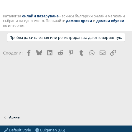
Каталог за
онлайн пазаруване
- всички български онлайн магазини
събрани на едно място. Поръчайте
дамски дрехи
и
дамски обувки
по интернет.
Трябва да си влезнал или регистриран, за да отговориш тук.
Facebook
Bluesky
LinkedIn
Reddit
Pinterest
Tumblr
WhatsApp
Email
Link
Сподели:
Архив
Default Style
Bulgarian (BG)