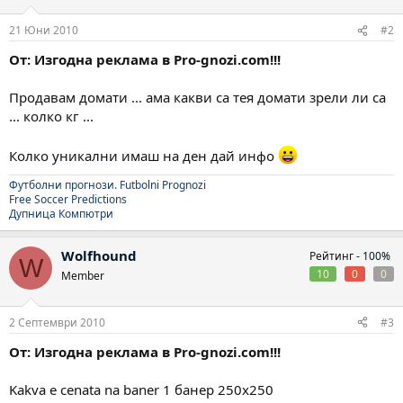
21 Юни 2010
#2
От: Изгодна реклама в Pro-gnozi.com!!!
Продавам домати ... ама какви са тея домати зрели ли са
... колко кг ...
Колко уникални имаш на ден дай инфо
Футболни прогнози.
Futbolni Prognozi
Free Soccer Predictions
Дупница Компютри
Wolfhound
Рейтинг -
100%
W
10
0
0
Member
2 Септември 2010
#3
От: Изгодна реклама в Pro-gnozi.com!!!
Kakva e cenata na baner 1 банер 250х250