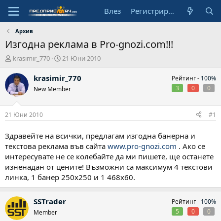
Влез
Регистрирай се
Архив
Изгодна реклама в Pro-gnozi.com!!!
А
Н
krasimir_770
21 Юни 2010
в
а
т
ч
krasimir_770
Рейтинг -
100%
о
а
3
0
0
New Member
р
л
н
а
21 Юни 2010
#1
д
а
Здравейте на всички, предлагам изгодна банерна и
т
текстова реклама във сайта
www.pro-gnozi.com
. Ако се
а
интересувате не се колебайте да ми пишете, ще останете
изненадан от цените! Възможни са максимум 4 текстови
линка, 1 банер 250х250 и 1 468х60.
SSTrader
Рейтинг -
100%
5
0
0
Member