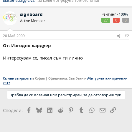
blaster-audigy-2-zs/
! за колеги от форума 10% отстъпка!
signboard
Рейтинг -
100%
27
0
0
Active Member
20 Май 2009
#2
От: Изгодно хардуер
Интересувам се, писал съм ти лично
Салони за красота
в София | Официални, Сватбени и
Абитуриентски прически
2017
Трябва да си влезнал или регистриран, за да отговориш тук.
Facebook
Bluesky
LinkedIn
Reddit
Pinterest
Tumblr
WhatsApp
Email
Link
Сподели: