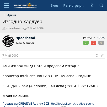
Влез
Регистрирай се
Архив
Изгодно хардуер
А
Н
spearhead
7 Май 2009
в
а
т
ч
spearhead
Рейтинг -
100%
о
а
7
0
0
New Member
р
л
н
а
7 Май 2009
#1
д
а
Ами изгоря ми дъното и продавам изгодно
т
а
процесор IntelPentiumD 2.8 GHz - 65 лева 2 години
3 GB ДДР2 рам (4 плочки) - 40 лева (2x1GB i 2x512MB)
Моля на лични!
Продавам CREATIVE Audigy 2 ZS
http://itobiavi.com/creative-sound-