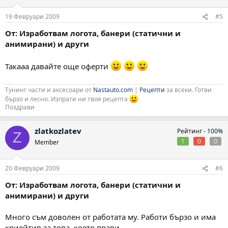
19 Февруари 2009
#5
От: Изработвам логота, банери (статични и
анимирани) и други
Такааа давайте още оферти
Тунинг части и аксесоари от
Nastauto.com
|
Рецепти
за всеки. Готви
бързо и лесно. Изпрати ни твоя рецепта
Поздрави
zlatkozlatev
Рейтинг -
100%
Z
1
0
0
Member
20 Февруари 2009
#6
От: Изработвам логота, банери (статични и
анимирани) и други
Много съм доволен от работата му. Работи бързо и има
криейтив за това, което прави.