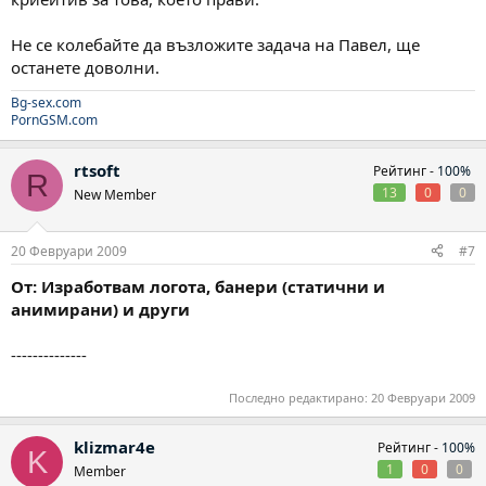
Не се колебайте да възложите задача на Павел, ще
останете доволни.
Bg-sex.com
PornGSM.com
rtsoft
Рейтинг -
100%
R
13
0
0
New Member
20 Февруари 2009
#7
От: Изработвам логота, банери (статични и
анимирани) и други
--------------
Последно редактирано:
20 Февруари 2009
klizmar4e
Рейтинг -
100%
K
1
0
0
Member