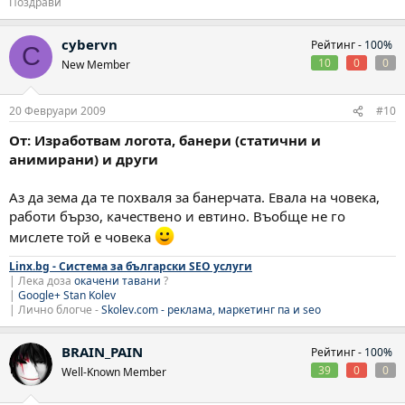
Поздрави
cybervn
Рейтинг -
100%
C
10
0
0
New Member
20 Февруари 2009
#10
От: Изработвам логота, банери (статични и
анимирани) и други
Аз да зема да те похваля за банерчата. Евала на човека,
работи бързо, качествено и евтино. Въобще не го
мислете той е човека
Linx.bg - Система за български SEO услуги
| Лека доза
окачени тавани
?
|
Google+ Stan Kolev
| Лично блогче -
Skolev.com - реклама, маркетинг па и seo
BRAIN_PAIN
Рейтинг -
100%
39
0
0
Well-Known Member