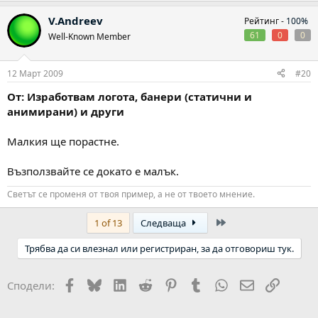
V.Andreev
Рейтинг -
100%
61
0
0
Well-Known Member
12 Март 2009
#20
От: Изработвам логота, банери (статични и
анимирани) и други
Малкия ще порастне.
Възползвайте се докато е малък.
Светът се променя от твоя пример, а не от твоето мнение.
Last
1 of 13
Следваща
Трябва да си влезнал или регистриран, за да отговориш тук.
Facebook
Bluesky
LinkedIn
Reddit
Pinterest
Tumblr
WhatsApp
Email
Link
Сподели: