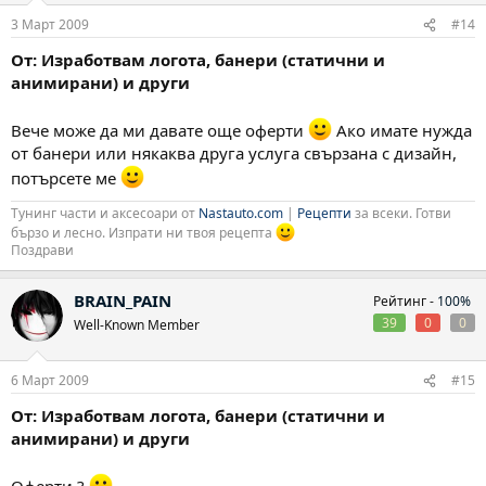
3 Март 2009
#14
От: Изработвам логота, банери (статични и
анимирани) и други
Вече може да ми давате още оферти
Ако имате нужда
от банери или някаква друга услуга свързана с дизайн,
потърсете ме
Тунинг части и аксесоари от
Nastauto.com
|
Рецепти
за всеки. Готви
бързо и лесно. Изпрати ни твоя рецепта
Поздрави
BRAIN_PAIN
Рейтинг -
100%
39
0
0
Well-Known Member
6 Март 2009
#15
От: Изработвам логота, банери (статични и
анимирани) и други