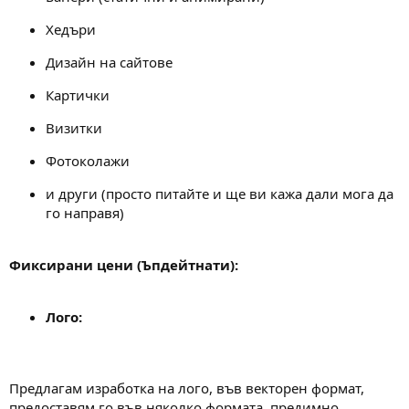
Хедъри
Дизайн на сайтове
Картички
Визитки
Фотоколажи
и други (просто питайте и ще ви кажа дали мога да
го направя)
Фиксирани цени (Ъпдейтнати):
Лого:
Предлагам изработка на лого, във векторен формат,
предоставям го във няколко формата, предимно