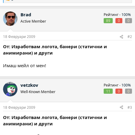
Р
е
а
Brad
Рейтинг -
100%
к
ц
89
0
0
Active Member
и
и
:
18 Февруари 2009
#2
От: Изработвам логота, банери (статични и
анимирани) и други
Имаш мейл от мен!
vetzkov
Рейтинг -
100%
11
0
0
Well-Known Member
18 Февруари 2009
#3
От: Изработвам логота, банери (статични и
анимирани) и други