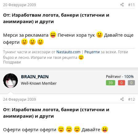
20 Февруари 2009
#11
От: Изработвам логота, банери (статични и
анимирани) и други
Мерси за рекламата
Печени хора тук
Давайте още
оферти
Тунинг части и аксесоари от
Nastauto.com
|
Рецепти
за всеки. Готви
бързо и лесно. Изпрати ни твоя рецепта
Поздрави
BRAIN_PAIN
Рейтинг -
100%
39
0
0
Well-Known Member
24 Февруари 2009
#12
От: Изработвам логота, банери (статични и
анимирани) и други
Оферти оферти оферти
Давайте