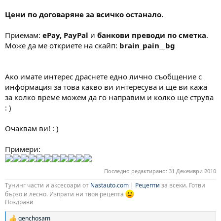
Цени по договаряне за всичко останало.
Приемам:
ePay, PayPal
и
банкови преводи по сметка
.
Може да ме откриете на скайп:
brain_pain__bg
Ако имате интерес драснете едно лично съобщение с
информация за това какво ви интересува и ще ви кажа
за колко време можем да го направим и колко ще струва
: )
Очаквам ви! : )
Примери:
Последно редактирано:
31 Декември 2010
Тунинг части и аксесоари от
Nastauto.com
|
Рецепти
за всеки. Готви
бързо и лесно. Изпрати ни твоя рецепта
Поздрави
genchosam