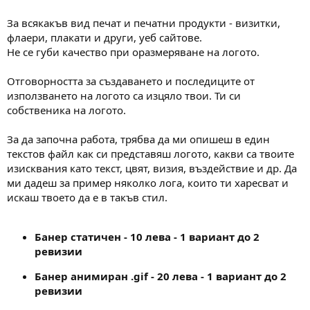
За всякакъв вид печат и печатни продукти - визитки,
флаери, плакати и други, уеб сайтове.
Не се губи качество при оразмеряване на логото.
Отговорността за създаването и последиците от
използването на логото са изцяло твои. Ти си
собственика на логото.
За да започна работа, трябва да ми опишеш в един
текстов файл как си представяш логото, какви са твоите
изисквания като текст, цвят, визия, въздействие и др. Да
ми дадеш за пример няколко лога, които ти харесват и
искаш твоето да е в такъв стил.
Банер статичен - 10 лева - 1 вариант до 2
ревизии
Банер анимиран .gif - 20 лева - 1 вариант до 2
ревизии