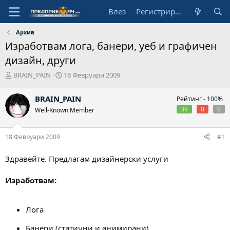
Влез
Регистрирай се
Архив
Изработвам лога, банери, уеб и графичен
дизайн, други
А
Н
BRAIN_PAIN
18 Февруари 2009
в
а
т
ч
BRAIN_PAIN
Рейтинг -
100%
о
а
39
0
0
Well-Known Member
р
л
н
а
18 Февруари 2009
#1
д
а
т
Здравейте. Предлагам дизайнерски услуги
а
Изработвам:
Лога
Банери (статични и анимирани)