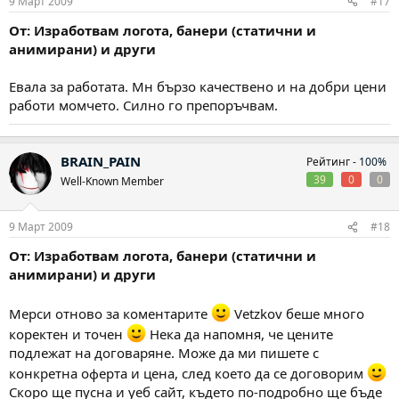
9 Март 2009
#17
От: Изработвам логота, банери (статични и
анимирани) и други
Евала за работата. Мн бързо качествено и на добри цени
работи момчето. Силно го препоръчвам.
BRAIN_PAIN
Рейтинг -
100%
39
0
0
Well-Known Member
9 Март 2009
#18
От: Изработвам логота, банери (статични и
анимирани) и други
Мерси отново за коментарите
Vetzkov беше много
коректен и точен
Нека да напомня, че цените
подлежат на договаряне. Може да ми пишете с
конкретна оферта и цена, след което да се договорим
Скоро ще пусна и уеб сайт, където по-подробно ще бъде