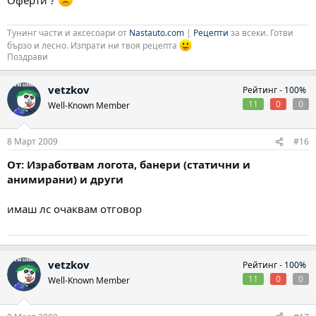
Оферти ?
Тунинг части и аксесоари от
Nastauto.com
|
Рецепти
за всеки. Готви
бързо и лесно. Изпрати ни твоя рецепта
Поздрави
vetzkov
Рейтинг -
100%
11
0
0
Well-Known Member
8 Март 2009
#16
От: Изработвам логота, банери (статични и
анимирани) и други
имаш лс очаквам отговор
vetzkov
Рейтинг -
100%
11
0
0
Well-Known Member