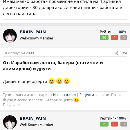
Имам малко работа - променяне на стила на 4 артикъл
директории - 30 долара ако си навит пиши - работата е
лесна наистина
BRAIN_PAIN
Рейтинг -
100%
39
0
0
Well-Known Member
18 Февруари 2009
#4
От: Изработвам логота, банери (статични и
анимирани) и други
Давайте още оферти
Тунинг части и аксесоари от
Nastauto.com
|
Рецепти
за всеки. Готви
бързо и лесно. Изпрати ни твоя рецепта
Поздрави
BRAIN_PAIN
Рейтинг -
100%
39
0
0
Well-Known Member