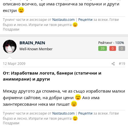
описано всичко, ще има страничка за поръчки и други
екстри
Тунинг части и аксесоари от
Nastauto.com
|
Рецепти
за всеки. Готви
бързо и лесно. Изпрати ни твоя рецепта
Поздрави
BRAIN_PAIN
Рейтинг -
100%
39
0
0
Well-Known Member
12 Март 2009
#19
От: Изработвам логота, банери (статични и
анимирани) и други
Между другото да спомена, че аз също изработвам малки
фирмени сайтове, на добри цени
Ако има
заинтересовани нека ми пишат
Тунинг части и аксесоари от
Nastauto.com
|
Рецепти
за всеки. Готви
бързо и лесно. Изпрати ни твоя рецепта
Поздрави