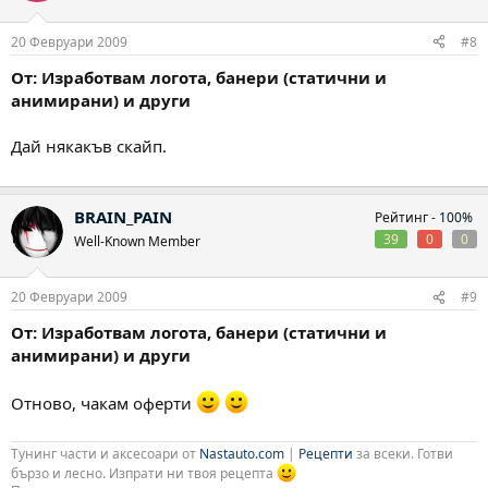
20 Февруари 2009
#8
От: Изработвам логота, банери (статични и
анимирани) и други
Дай някакъв скайп.
BRAIN_PAIN
Рейтинг -
100%
39
0
0
Well-Known Member
20 Февруари 2009
#9
От: Изработвам логота, банери (статични и
анимирани) и други
Отново, чакам оферти
Тунинг части и аксесоари от
Nastauto.com
|
Рецепти
за всеки. Готви
бързо и лесно. Изпрати ни твоя рецепта