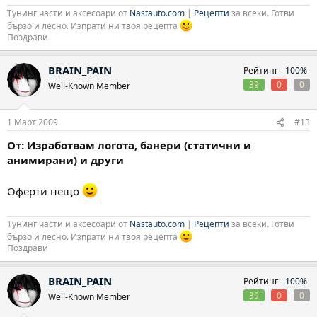
Тунинг части и аксесоари от
Nastauto.com
|
Рецепти
за всеки. Готви
бързо и лесно. Изпрати ни твоя рецепта
Поздрави
BRAIN_PAIN
Рейтинг -
100%
39
0
0
Well-Known Member
1 Март 2009
#13
От: Изработвам логота, банери (статични и
анимирани) и други
Оферти нещо
Тунинг части и аксесоари от
Nastauto.com
|
Рецепти
за всеки. Готви
бързо и лесно. Изпрати ни твоя рецепта
Поздрави
BRAIN_PAIN
Рейтинг -
100%
39
0
0
Well-Known Member