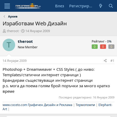
Влез
Регистрирай се
Архив
Изработвам Web Дизайн
А
Н
theroot
14 Януари 2009
в
а
т
ч
theroot
Рейтинг -
0%
T
о
а
0
0
0
New Member
р
л
н
а
14 Януари 2009
#1
д
а
Photoshop + Dreamweaver + CSS Styles ( до ниво:
т
Templates/статични интернет страници )
а
Брандирам съществуващи интернет страници
p.s. мога да поема голям брой поръчки за много кратко
време
Последно редактирано:
16 Януари 2009
www.coceto.com
Графичен Дизайн и Реклама
|
Термопомпи
|
Elephant-
Art
|