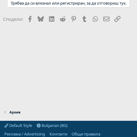
Трябва да си влезнал или регистриран, за да отговориш тук.
Facebook
Bluesky
LinkedIn
Reddit
Pinterest
Tumblr
WhatsApp
Email
Link
Сподели:
Архив
Default Style
Bulgarian (BG)
Реклама / Advertising
Контакти
Общи правила