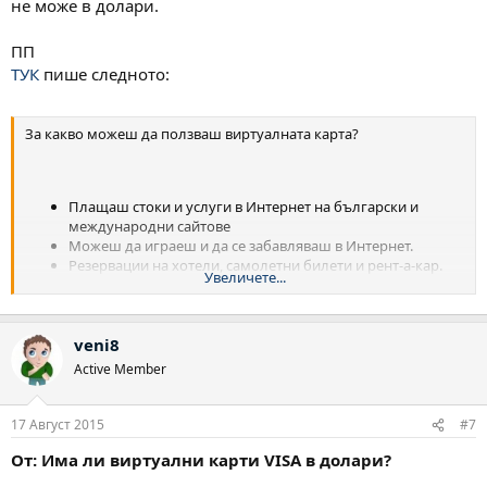
не може в долари.
ПП
ТУК
пише следното:
За какво можеш да ползваш виртуалната карта?
Плащаш стоки и услуги в Интернет на български и
международни сайтове
Можеш да играеш и да се забавляваш в Интернет.
Резервации на хотели, самолетни билети и рент-а-кар.
Увеличете...
Поръчки и плащания по телефон и e-mail
Получаваш печалбите си във виртуалната си карта и
можеш лесно да ги теглиш
veni8
Плащаш в каквато валута пожелаеш
Active Member
17 Август 2015
#7
От: Има ли виртуални карти VISA в долари?