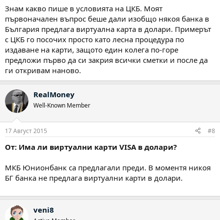
Знам какво пише в условията на ЦКБ. Моят
първоначален въпрос беше дали изобщо някоя банка в
България предлага виртуална карта в долари. Примерът
с ЦКБ го посочих просто като лесна процедура по
издаване на карти, защото един колега по-горе
предложи първо да си закрия всички сметки и после да
ги откривам наново.
RealMoney
Well-Known Member
17 Август 2015
#8
От: Има ли виртуални карти VISA в долари?
МКБ Юнионбанк са предлагали преди. В моментя никоя
БГ банка не предлага виртуални карти в долари.
veni8