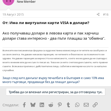
New Member
19 Август 2015
#16
От: Има ли виртуални карти VISA в долари?
Ако получаваш долари в левова карта и пак харчиш
долари става интересно - два пъти плащаш за "обмяна".
Всичките ми писания във форума са художествена измислица и ги четете на свой риск и
за своя сметка. Не давам никаква гаранция, че четенето е безопасно за психичното ви
здраве. Не давам гаранция за верността на написаното, което може даже да не съвпада с
моето мнение или да не съм го писал аз. Това не са нито счетоводни съвети, нито правни
съвети. Всякаква прилика с действителни лица, събития и империи на злото са напълно
случайни.
Защо след като данъкът върху печалбата в България е само 10% има
много търговци, продаващи без да плащат данъци?
Трябва да си влезнал или регистриран, за да отговориш тук.
Facebook
Bluesky
LinkedIn
Reddit
Pinterest
Tumblr
WhatsApp
Email
Link
Сподели: