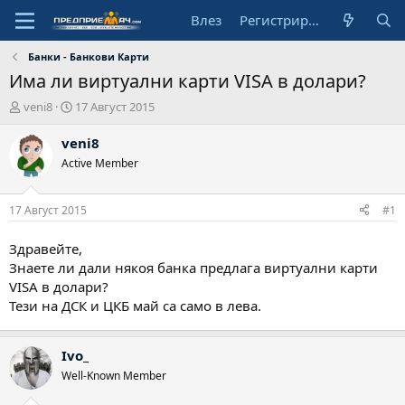
Влез
Регистрирай се
Банки - Банкови Карти
Има ли виртуални карти VISA в долари?
А
Н
veni8
17 Август 2015
в
а
т
ч
veni8
о
а
Active Member
р
л
н
а
17 Август 2015
#1
д
а
Здравейте,
т
Знаете ли дали някоя банка предлага виртуални карти
а
VISA в долари?
Тези на ДСК и ЦКБ май са само в лева.
Ivo_
Well-Known Member