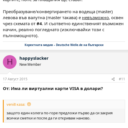
Преобразуване/конвертирането на водеща (master)
левова във валутна (master такава) е
невъзможно
, освен
чрез схемата от
#4
. И съответно единственият възможен
начин, реално погледнато (изключвайки този с
пълномощното).
Коректната медия – Deutsche Welle.de на български
happyslacker
H
New Member
17 Август 2015
#11
От: Има ли виртуални карти VISA в долари?
veni8 каза:
защото един колега по-горе предложи първо да си закрия
всички сметки и после да ги откривам наново.