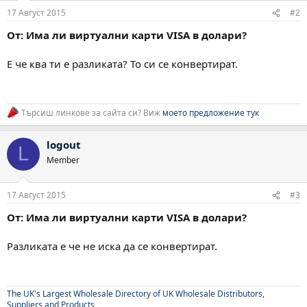
17 Август 2015
#2
От: Има ли виртуални карти VISA в долари?
Е че ква ти е разликата? То си се конвертират.
Търсиш линкове за сайта си? Виж
моето предложение тук
logout
L
Member
17 Август 2015
#3
От: Има ли виртуални карти VISA в долари?
Разликата е че не иска да се конвертират.
The UK's Largest Wholesale Directory of UK Wholesale Distributors,
Suppliers and Products