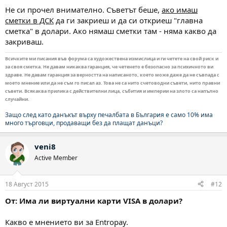
Не си прочел внимателно. Съветът беше,
ако имаш
сметки в ДСК
да ги закриеш и да си откриеш "главна
сметка" в долари. Ако нямаш сметки там - няма какво да
закриваш.
Всичките ми писания във форума са художествена измислица и ги четете на свой риск и
за своя сметка. Не давам никаква гаранция, че четенето е безопасно за психичното ви
здраве. Не давам гаранция за верността на написаното, което може даже да не съвпада с
моето мнение или да не съм го писал аз. Това не са нито счетоводни съвети, нито правни
съвети. Всякаква прилика с действителни лица, събития и империи на злото са напълно
случайни.
Защо след като данъкът върху печалбата в България е само 10% има
много търговци, продаващи без да плащат данъци?
veni8
Active Member
18 Август 2015
#12
От: Има ли виртуални карти VISA в долари?
Какво е мнението ви за Entropay.