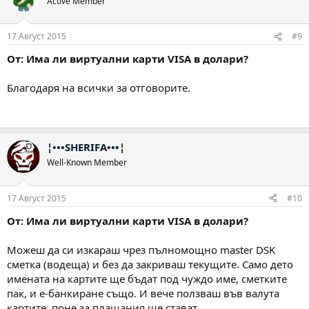
Active Member
17 Август 2015
#9
От: Има ли виртуални карти VISA в долари?
Благодаря на всички за отговорите.
¦•••SHERIFA•••¦
Well-Known Member
17 Август 2015
#10
От: Има ли виртуални карти VISA в долари?
Можеш да си изкараш чрез пълномощно master DSK
сметка (водеща) и без да закриваш текущите. Само дето
имената на картите ще бъдат под чуждо име, сметките
пак, и е-банкиране също. И вече ползваш във валута
картите, поне за плащания ще стават.