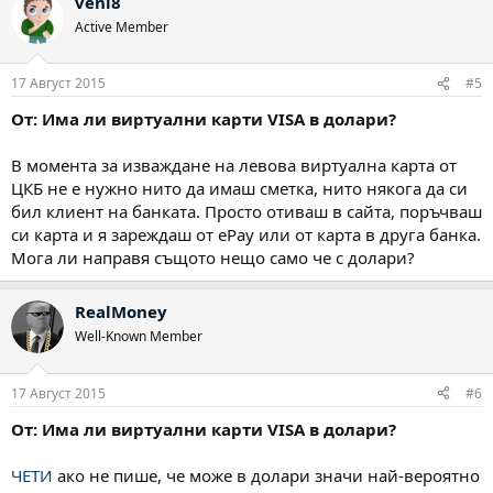
veni8
Active Member
17 Август 2015
#5
От: Има ли виртуални карти VISA в долари?
В момента за изваждане на левова виртуална карта от
ЦКБ не е нужно нито да имаш сметка, нито някога да си
бил клиент на банката. Просто отиваш в сайта, поръчваш
си карта и я зареждаш от ePay или от карта в друга банка.
Мога ли направя същото нещо само че с долари?
RealMoney
Well-Known Member
17 Август 2015
#6
От: Има ли виртуални карти VISA в долари?
ЧЕТИ
ако не пише, че може в долари значи най-вероятно