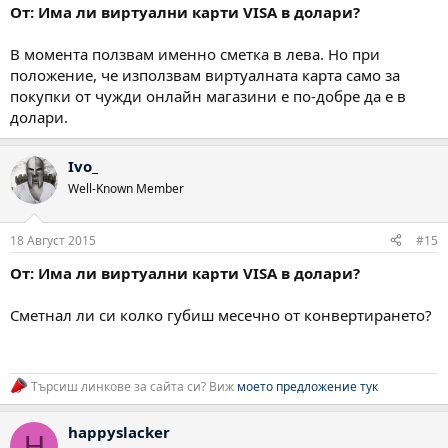
От: Има ли виртуални карти VISA в долари?
В момента ползвам именно сметка в лева. Но при
положение, че използвам виртуалната карта само за
покупки от чужди онлайн магазини е по-добре да е в
долари.
Ivo_
Well-Known Member
18 Август 2015
#15
От: Има ли виртуални карти VISA в долари?
Сметнал ли си колко губиш месечно от конвертирането?
Търсиш линкове за сайта си? Виж
моето предложение тук
happyslacker
H