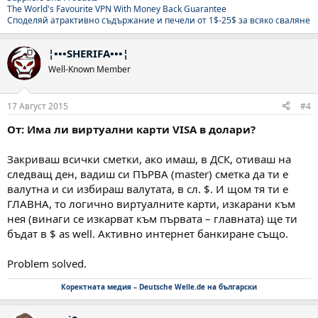
The World's Favourite VPN With Money Back Guarantee
Споделяй атрактивно съдържание и печели от 1$-25$ за всяко сваляне
¦•••SHERIFA•••¦
Well-Known Member
17 Август 2015
#4
От: Има ли виртуални карти VISA в долари?
Закриваш всички сметки, ако имаш, в ДСК, отиваш на
следващ ден, вадиш си ПЪРВА (master) сметка да ти е
валутна и си избираш валутата, в сл. $. И щом тя ти е
ГЛАВНА, то логично виртуалните карти, изкарани към
нея (винаги се изкарват към първата – главната) ще ти
бъдат в $ as well. Активно интернет банкиране също.
Problem solved.
Коректната медия – Deutsche Welle.de на български